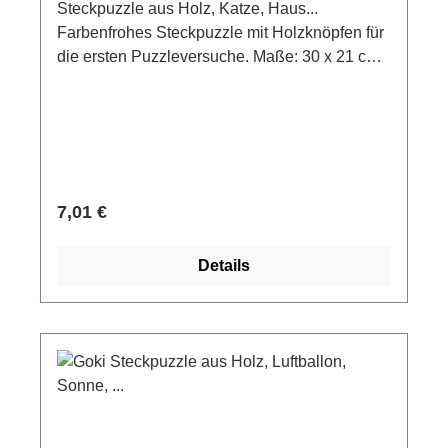
Steckpuzzle aus Holz, Katze, Haus...
Farbenfrohes Steckpuzzle mit Holzknöpfen für
die ersten Puzzleversuche. Maße: 30 x 21 cm
5 Puzzleteile Material: Holz Goki
Altersempfehlung ab 1 Jahr
Regulärer Preis:
7,01 €
Details