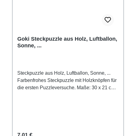
Goki Steckpuzzle aus Holz, Luftballon,
Sonne, ...
Steckpuzzle aus Holz, Luftballon, Sonne, ...
Farbenfrohes Steckpuzzle mit Holzknöpfen für
die ersten Puzzleversuche. Maße: 30 x 21 cm
5 Puzzleteile Material: Holz Goki
Altersempfehlung ab 1 Jahr.
Regulärer Preis:
7,01 €