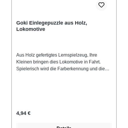
Goki Einlegepuzzle aus Holz,
Lokomotive
Aus Holz gefertigtes Lernspielzeug, Ihre
Kleinen bringen dies Lokomotive in Fahrt.
Spielerisch wird die Farberkennung und die
Motrik trainiert. Einlegepuzzle Lokomotive
Maße: 15 x 15 cm Material: Holz 6 Teile
Altersempfehlung ab 2 Jahre Hersteller: Goki
Regulärer Preis:
4,94 €