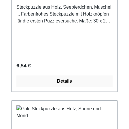
Steckpuzzle aus Holz, Seepferdchen, Muschel
... Farbenfrohes Steckpuzzle mit Holzknöpfen
für die ersten Puzzleversuche. Maße: 30 x 21
cm 5 Puzzleteile Material: Holz Goki
Altersempfehlung ab 1 Jahr.
Regulärer Preis:
6,54 €
Details