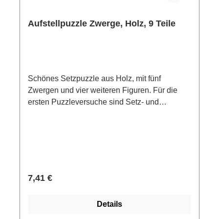
Aufstellpuzzle Zwerge, Holz, 9 Teile
Schönes Setzpuzzle aus Holz, mit fünf
Zwergen und vier weiteren Figuren. Für die
ersten Puzzleversuche sind Setz- und
Einlegepuzzles bei kleineren Kindern beliebt.
Die Besonderheit dieses Puzzles sind die fünf
Zwerge, die Dank der Einkerbungen auch zum
Turm aufgestellt werden können. Das
besondere Setz- und Aufstellpuzzle mit zwei
Spielmöglichkeiten für kleine Puzzlefans.
Regulärer Preis:
7,41 €
Setzpuzzle, Motiv: Zwerge Material: Holz
Maße: 29,8 x 20,8 cm 9 Puzzleteile Hersteller:
Details
Goki Altersempfehlung ab 2 Jahre