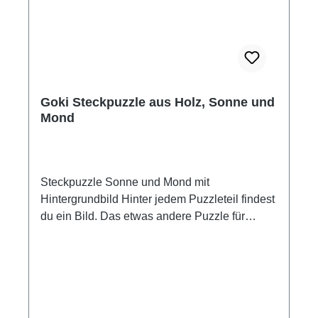
Goki Steckpuzzle aus Holz, Sonne und
Mond
Steckpuzzle Sonne und Mond mit
Hintergrundbild Hinter jedem Puzzleteil findest
du ein Bild. Das etwas andere Puzzle für
kleine Puzzlefans. Material: Holz Maße: ca. 30
x 21 cm 6 Puzzleteile Altersempfehlung ab 2
Jahre