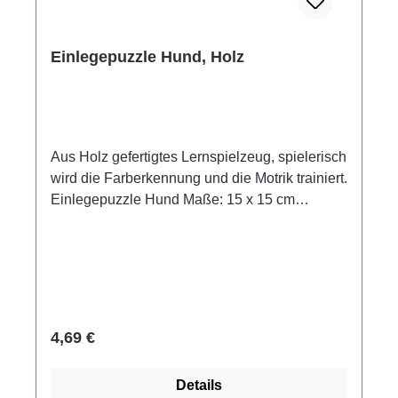
Einlegepuzzle Hund, Holz
Aus Holz gefertigtes Lernspielzeug, spielerisch
wird die Farberkennung und die Motrik trainiert.
Einlegepuzzle Hund Maße: 15 x 15 cm
Material: Holz 4 Teile Altersempfehlung ab 2
Jahre Hersteller: Goki
Regulärer Preis:
4,69 €
Details