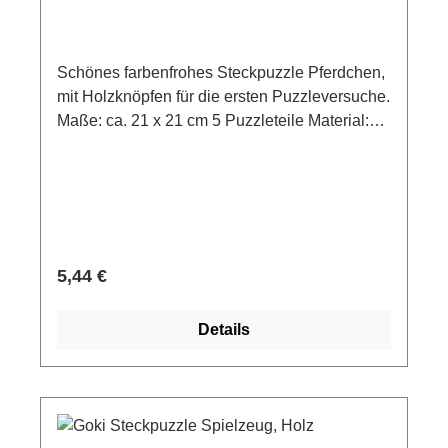
Schönes farbenfrohes Steckpuzzle Pferdchen,
mit Holzknöpfen für die ersten Puzzleversuche.
Maße: ca. 21 x 21 cm 5 Puzzleteile Material:
Holz Hersteller: Goki Altersempfehlung ab 1
Jahr
Regulärer Preis:
5,44 €
Details