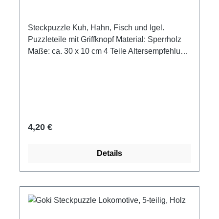
Steckpuzzle Kuh, Hahn, Fisch und Igel.
Puzzleteile mit Griffknopf Material: Sperrholz
Maße: ca. 30 x 10 cm 4 Teile Altersempfehlung
ab 2 Jahre
Regulärer Preis:
4,20 €
Details