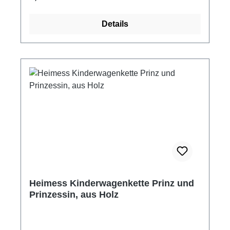
Kinderwagen. hergestellt in Deutschland
Material: Holz und Edelstahl Farben auf
Details
Wasserbasis, speichelecht und ungiftig ab 0
Monate ca. 40 cm lang Hersteller: Heimess
Sicherheitshinweis: Achtung! Um mögliche
Verletzungen durch Verheddern zu verhindern,
ist dieses Spielzeug zu entfernen, wenn das
Kind beginnt, auf allen vieren zu krabbeln. Vor
jedem Gebrauch ist das Babyspielzeug zu
prüfen. Lassen Sie Ihr Kind niemals
unbeaufsichtigt spielen.
Heimess Kinderwagenkette Prinz und
Prinzessin, aus Holz