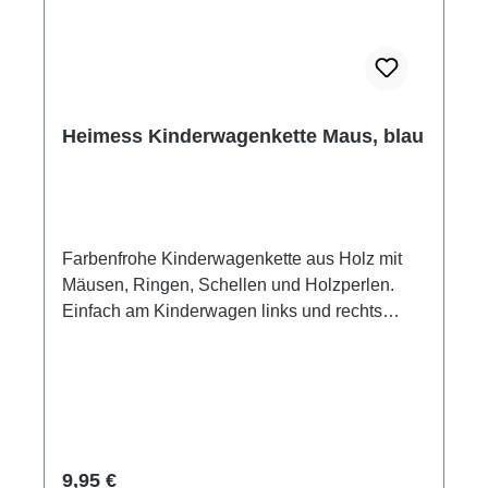
unbeaufsichtigt spielen.
Heimess Kinderwagenkette Maus, blau
Farbenfrohe Kinderwagenkette aus Holz mit
Mäusen, Ringen, Schellen und Holzperlen.
Einfach am Kinderwagen links und rechts
festclipsen und schon kann das Spielen
anfangen. Die bunten Farben, die beweglichen
Teile und Glöckchen der Kinderwagenkette
sind förderlich für Tastsinn und die motorische
Entwicklung Ihres Kindes und eine
willkommene Ablenkung beim Fahren mit dem
Regulärer Preis:
9,95 €