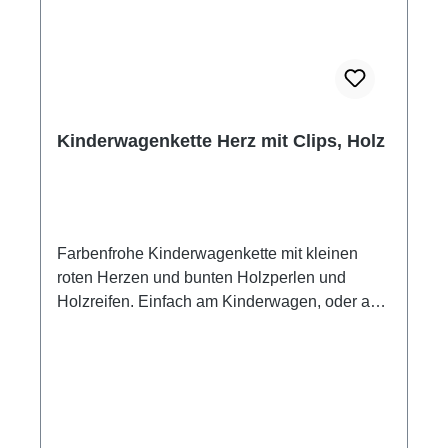
Babyspielzeug zu prüfen. Lassen Sie Ihr Kind
niemals unbeaufsichtigt spielen.
Kinderwagenkette Herz mit Clips, Holz
Farbenfrohe Kinderwagenkette mit kleinen
roten Herzen und bunten Holzperlen und
Holzreifen. Einfach am Kinderwagen, oder an
der Babyschale links und rechts festclipsen
und schon kann das Spielen anfangen. Die
bunten Farben, die beweglichen Teile der
Kinderwagenkette sind förderlich für Tastsinn
und die motorische Entwicklung Ihres Kindes
und eine willkommene Ablenkung beim Fahren