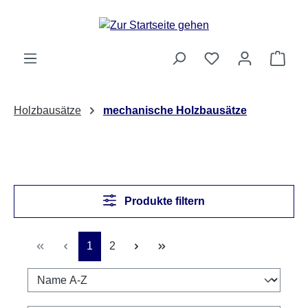
Zum Hauptinhalt springen
Ware
Holzbausätze
mechanische Holzbausätze
Produkte filtern
Seite
Seite
1
2