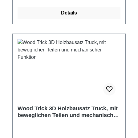
Getriebe und vielen weiteren beweglichen
Teilen wie in einem echten Fahrzeug. Nach
Details
dem Öffnen der Motorhaube wird ein 4-Takt-
Motor sichtbar und auch der Innenraum des
Fahrzeugs begeistert mit seinen vielen Details.
Wood Trick 3D Holzbausatz - schwerer LKW,
Big Rig Truck mit mechanischer Funktion
bewegliche Teile, Türen und Klappen
Zusammenbau ohne Klebstoff Material:
Sperrholz(Birke) Maße: 37,5 x 11 x 15 cm
Montagezeit ca. 8 - 9 Stunden 485 Einzelteile
mehrsprachige Bauanleitung
Schwierigkeitsgrad: schwer Altersempfehlung:
ab 14 Jahre Hersteller: Wood Trick Achtung!
Nicht für Kinder unter 14 Jahre geeignet.
Wood Trick 3D Holzbausatz Truck, mit
Kleine Teile.
beweglichen Teilen und mechanischer
Funktion