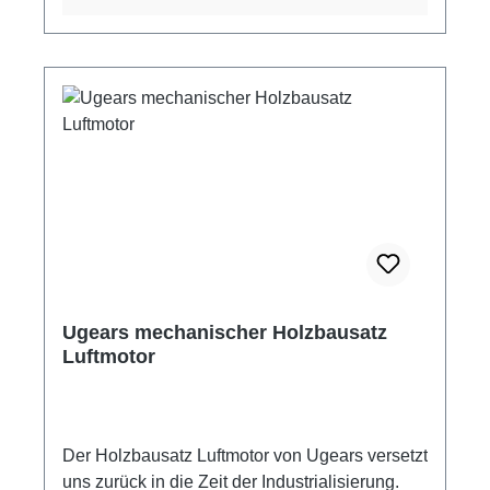
Details, wie Zahnräder, Koppelstangen,
Klappen und Türen, Kolben und Zylinder
machen diesen Bausatz mach Fertigstellung
zu einem wundervollen Modell. Kraftvoll
versprüht die Dampflokomotive das Feeling
der großen Zeit der Dampflokomotiven und ist
ein wundervoller Blickfang für Eisenbahnfanz
ob in der Vitrine oder auf dem Schreibtisch im
Büro. 3D-Holzmodel mit Funktion -
Zusammenbau ganz ohne Klebstoff. Ugears
Holzbausatz - Dampflokomotive 406 mit
Tender mit mechanischer Funktion Antrieb mit
Gummimotor Zusammenbau ohne Klebstoff
Ugears mechanischer Holzbausatz
443 Einzelteile Material: Sperrholz Maße
Luftmotor
Lokomotive: 31,5 x 10 x 12,5 cm Maße Tender:
16 x 9 x 11,5 cm Montagezeit ca. 10 - 12
Stunden Schwierigkeitsgrad: schwer
mehrsprachige Bauanleitung bebilderte Schritt
Der Holzbausatz Luftmotor von Ugears versetzt
für Schritt Bauanleitung Altersempfehlung: ab
uns zurück in die Zeit der Industrialisierung.