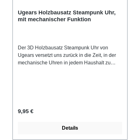
Ugears Achtung! Nicht für Kinder unter 14
Jahre geeignet. Kleine Teile.
Ugears Holzbausatz Steampunk Uhr,
mit mechanischer Funktion
Der 3D Holzbausatz Steampunk Uhr von
Ugears versetzt uns zurück in die Zeit, in der
mechanische Uhren in jedem Haushalt zu
finden waren. Die Steampunk Uhr ist eine
filigrane Nachbildung einer kunstvoll verzierten
Uhr mit beweglichen Zahnrädern und einem
intelligentem Winkelmechanismus, der die
Zahnräder der Steampunk Uhr und die
nichtsynchronisierten Zeiger auf dem Zifferblatt
Regulärer Preis:
9,95 €
antreibt. Der Holzbausatz Steampunk Uhr
besteht aus umweltfreundlichem natürlichem
Details
Material und duftet angenehm nach Holz. Alles
was Sie für den Zusammenbau Ihrer