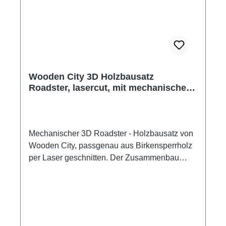
Funktionen Montagezeit ca. 2 - 3 Stunden
Zusammenbau ohne Klebstoff bebilderte
Bauanleitung Hersteller: Wood Trick
Hergestellt in Europa Altersempfehlung: ab 14
Jahre Achtung! Nicht für Kinder unter 14 Jahre
geeignet. Kleine Teile.
Wooden City 3D Holzbausatz
Roadster, lasercut, mit mechanischer
Funktion
Mechanischer 3D Roadster - Holzbausatz von
Wooden City, passgenau aus Birkensperrholz
per Laser geschnitten. Der Zusammenbau
erfolgt ohne Werkzeug und Klebstoff. Alle
Bauteile werden der Anleitung folgend
zusammengesteckt. Die Besonderheit der
Holzbausätze von Wooden City ist die
mechanische Funktion der Modelle. Der 3D