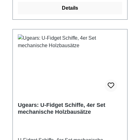
für Kinder unter 14 Jahre geeignet. Kleine
schaltbare Fahreinstellungen. Durch die
Teile.
Details
Skelettbauweise sind die drehenden
Zahnräder sichtbar und die Funktion des
Traktors im Fahrbetrieb gut zu sehen.
Angetrieben mit einem Gummimotor fährt der
Traktor ca. 1 Meter weit. Ugears Holzbausatz -
Traktor mit mechanischer Funktion Antrieb mit
Gummimotor Fahrstecke mit einmal Aufziehen:
ca. 1 Meter Zusammenbau ohne Klebstoff 97
Einzelteile Material: Birkensperrholz Maße:
20,1 x 8,7 x 13,7 cm Montagezeit ca. 2,5
Stunden mehrsprachige Bauanleitung
Altersempfehlung: ab 14 Jahre Hersteller:
Ugears Achtung! Nicht für Kinder unter 14
Ugears: U-Fidget Schiffe, 4er Set
Jahre geeignet. Kleine Teile.
mechanische Holzbausätze