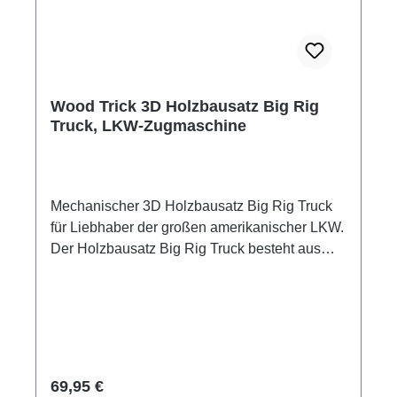
Cuttermesser hilft beim Lösen der einzelnen
Bauteile. Zur stabileren Befestigung die Ösen
für den Schlüsselring mit etwas Holzleim
fixieren.
Wood Trick 3D Holzbausatz Big Rig
Truck, LKW-Zugmaschine
Mechanischer 3D Holzbausatz Big Rig Truck
für Liebhaber der großen amerikanischer LKW.
Der Holzbausatz Big Rig Truck besteht aus
hochwertigem Birkensperrholz und ist den
großen, aus Film und Fernsehen bekannten
amerikanischen Lastkraftwagen
nachempfunden. Alle Bauteile sind präzise per
Lasercut vorgefertigt und werden ohne
Klebstoff miteinander verbaut. Mit einem
Regulärer Preis:
69,95 €