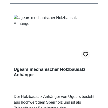
ohne Klebstoff 594 Einzelteile Material:
den Zusammenbau dieses Modellbausatzes
Sperrholz Maße: 33 x 18 x 12,5 cm
sind weder Klebstoff noch Spezialwerkzeuge
Montagezeit ca. 14 - 16 Stunden
erforderlich. Die vorgeschnittenen Teile einfach
mehrsprachige Bauanleitung
aus den Holzwerkstoffplatten herausdrücken
Schwierigkeitsgrad: schwer Altersempfehlung:
und dann der Anleitung folgend
ab 14 Jahre Hersteller: Ugears Achtung! Nicht
zusammensetzen. Kleiner Tip, vergessen Sie
für Kinder unter 14 Jahre geeignet. Kleine
beim Zusammenbau des Flugzeugmodells
Teile.
nicht, die beweglichen Teile leicht zu
schmirgeln und zu wachsen, damit sie sanfter
laufen. Der Mini-Doppeldecker wird alle
begeistern, die Modellflugzeuge lieben oder
sich für die Luftfahrt interessieren. Der Ugears
Ugears mechanischer Holzbausatz
Mini-Doppeldecker ist eine leicht zu
Anhänger
meisternde Herausforderung, ein
unterhaltsames kreatives Projekt für die ganze
Familie und eine attraktive Ergänzung der
Dekoration Ihres Zuhauses. hier mechanisches
Der Holzbausatz Anhänger von Ugears besteht
3D - Fluzeugmodell mit Funktion Material:
aus hochwertigem Sperrholz und ist als
Birkensperrholz Zusammenbau ganz ohne