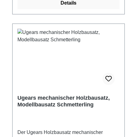
Details
Teilen, der außenliegende Riemenantrieb und
die vielen kleinen Details machen dieses Auto
zu einem Highlight für Autoliebhaber. Durch
das exklusives Design und die vielen
technischen Elemente, wird der Rennwagen
ein Blickfang. Der Holzbausatz U-9 Grand Prix
Car besteht aus qualitativ hochwertigem
Sperrholz und beinhaltet alles, was für den
Aufbau des Rennwagenmodells benötigt wird.
Kraftvoll, aber auch elegant, versprüht der U-9
Grand Prix Car1 von Ugears echtes
Rennwagenfeeling und ist ein wundervoller
Blickfang in der Vitrine oder auf dem
Ugears mechanischer Holzbausatz,
Schreibtisch im Büro. Ugears Holzbausatz -
Modellbausatz Schmetterling
Ugears Rennwagen U-9 Grand Prix Car mit
mechanischer Funktion Antrieb mit
Gummimotor Fahrstecke mit einmal Aufziehen:
ca. 4 Meter Funktionierende Lenkung
Der Ugears Holzbausatz mechanischer