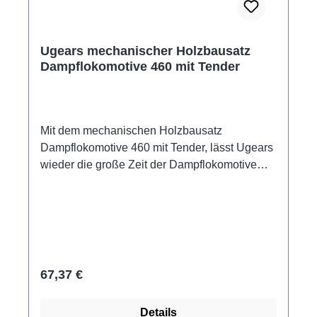
Ugears Achtung! Nicht für Kinder unter 14
Jahre geeignet. Kleine Teile.
Ugears mechanischer Holzbausatz
Dampflokomotive 460 mit Tender
Mit dem mechanischen Holzbausatz
Dampflokomotive 460 mit Tender, lässt Ugears
wieder die große Zeit der Dampflokomotive
aufleben. Der Holzbausatz Dampflokomotive
460 mit Tender besteht aus hochwertigem
Sperrholz, alle Bauteile sind präzise per
Lasercut vorgefertigt und werden ohne
Klebstoff miteinander verbaut. Die
Besonderkeit der Dampflokomotive ist der
Regulärer Preis:
67,37 €
mechanische Antrieb durch einen
Gummimotor. Viele bewegliche Teile und
Details