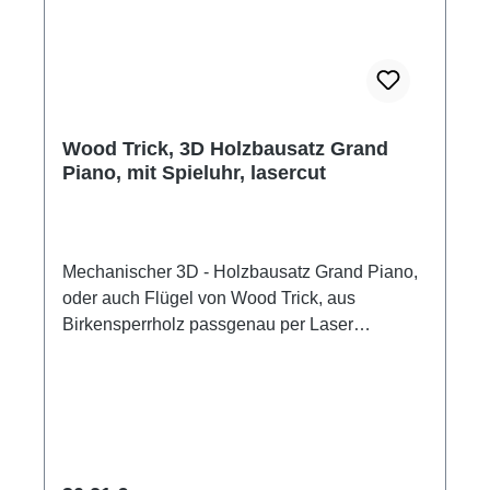
mechanische Funktionen – bewegliche
Zahnräder alle Bauteile sind bereits
passgenau lasergeschnitten und montagefertig
der Zusammenbau erfordert kein Werkzeug
und keinen Klebstoff 215 Einzelteile Material:
Birkensperrholz Maße: 25 x 11 x 11 cm
Wood Trick, 3D Holzbausatz Grand
Montagezeit ca. 2,5 Stunden mehrsprachige
Piano, mit Spieluhr, lasercut
bebilderte Bauanleitung Altersempfehlung: ab
14 Jahre Hersteller: Wood Trick Achtung! Kein
Kinderspielzeug. Nicht für Kinder unter 14
Jahre geeignet. Kleine Teile.
Mechanischer 3D - Holzbausatz Grand Piano,
oder auch Flügel von Wood Trick, aus
Birkensperrholz passgenau per Laser
geschnitten. Der Zusammenbau erfolgt ohne
Werkzeug und Klebstoff. Alle Bauteile werden
der Anleitung folgend zusammengesteckt. Die
Besonderheit dieses 3D Holzbausatzes ist die
mechanische Spieluhr, die unter dem Boden
des Grand Piano aufgezogen und abgespielt