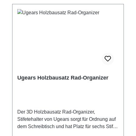
einen einzigartigen, verstellbaren Kalender.
Verstellen Sie den Mechanismua mit den
beweglichen Zahnrädern im Inneren. Der
Datums Navigator fungiert als mechanischer
Kalender für die Jahre von 2017 bis 2044.
Jeder gewünschte Wochentag in dem Zeitraum
kann abgefragt werden. Verblüffen Sie Ihre
Familie, Freunde und Kollegen. Stellen Sie
einfach das Jahr und den Monat den Sie
brauchen ein und finden Sie heraus, auf
welchen Wochentag (Montag, Dienstag …
Ugears Holzbausatz Rad-Organizer
Sonntag) ein bestimmtes Datum fällt. Ugears
Holzbausatz - Datums-Navigator mit
mechanischer Kalenderunktion von 2017 -
2044 Zusammenbau ohne Klebstoff 24
Einzelteile Material: Birkensperrholz Maße:
Der 3D Holzbausatz Rad-Organizer,
10,5 x 9,8 x 1,8 cm Montagezeit ca. 1 Stunde
Stifetehalter von Ugears sorgt für Ordnung auf
mehrsprachige Bauanleitung
dem Schreibtisch und hat Platz für sechs Stifte
Altersempfehlung: ab 14 Jahre Hersteller:
oder Kugelschreiber. Drehen Sie am Steuerrad