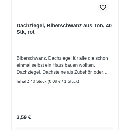
Dachziegel, Biberschwanz aus Ton, 40
Stk, rot
Biberschwanz, Dachziegel für alle die schon
einmal selbst ein Haus bauen wollten,
Dachziegel, Dachsteine als Zubehör, oder
Ergänzung für eigene Projekte. Biberschwanz
Inhalt:
40 Stück
(0,09 € / 1 Stück)
rot, Dachziegel, Dachsteine als Zubehör, oder
Ergänzung für eigene Projekte Material:
gebrannter Ton Packungsinhalt: 40 Stück
Maße: ca. 13 x 20 x 3 mm Maßstab: M1:10
Altersempfehlung: ab 8 Jahre Achtung! Nicht
Regulärer Preis:
3,59 €
für Kinder unter 3 Jahren geeignet.
Erstickungsgefahr aufgrund verschluckbarer