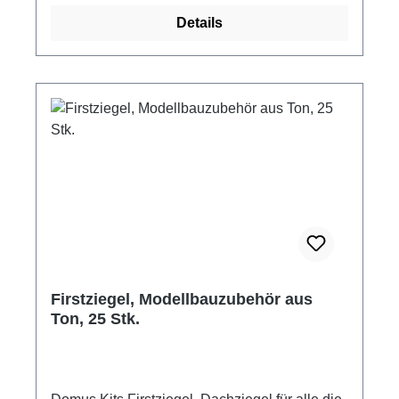
jeder Farbe möglich, ebenso lassen sich die
Details
Eisenbahnschwellen problemlos bearbeiten
(schleifen, sägen etc.). Eisenbahnschwellen,
Holznachbildung aus Keramik, als Zubehör
oder Ergänzung für eigene Projekte
realistische Holznachbildung,
unterschiedliches Aussehen Material: Keramik
Packungsinhalt: 20g, ca. 80 Stk. Maße: ca. 30
mm lang Maßstab: M 1:87 passend für
Modelleisenbahn H0 Hersteller: Juweela
Altersempfehlung: ab 14 Jahre Hinweis:
Abgebildetes Zubehör und Waggon sind nicht
Bestandteil der Lieferung und dienen lediglich
der besseren Darstellung des Produktes.
Firstziegel, Modellbauzubehör aus
Achtung! Nicht für Kinder unter 3 Jahren
Ton, 25 Stk.
geeignet. Erstickungsgefahr aufgrund
verschluckbarer Kleinteile.