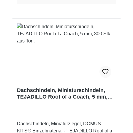
stabilen Unterlage auf Stoß zu verlegen. Dazu
eignet sich Leim/Kleber sehr gut, der eine
längere Verarbeitungszeit zulässt.
Nachträgliches Bemalen ist mit jeder Farbe
möglich, ebenso lassen sich die
Dachschindeln problemlos bearbeiten
(schleifen, sägen etc.). Dachschindeln
Holznachbildung aus Keramik, als Zubehör
oder Ergänzung für eigene Projekte Material:
Keramik Packungsinhalt: 200 Stück Maße: ca.
15 x 8 x 2 mm Maßstab: M 1:24 Hersteller:
Juweela Altersempfehlung: ab 14 Jahre
Achtung! Nicht für Kinder unter 3 Jahren
Dachschindeln, Miniaturschindeln,
geeignet. Erstickungsgefahr aufgrund
TEJADILLO Roof of a Coach, 5 mm,
verschluckbarer Kleinteile.
300 Stk aus Ton.
Dachschindeln, Miniaturziegel, DOMUS
KITS® Einzelmaterial - TEJADILLO Roof of a