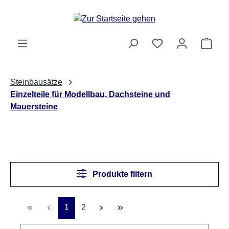
Zum Hauptinhalt springen
Ware
Steinbausätze
Einzelteile für Modellbau, Dachsteine und
Mauersteine
Produkte filtern
Seite
Seite
1
2