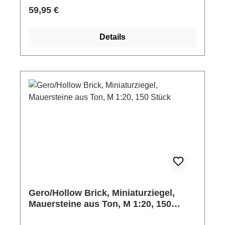
Ton Farbe: ziegelrot Packungsinhalt: 1000
Regulärer Preis:
59,95 €
Stück Maße: ca. 15 x 7 x 5 mm Hersteller:
Domus Kits Altersempfehlung: ab 14 Jahre
Details
Achtung! Nicht für Kinder unter 3 Jahren
geeignet. Erstickungsgefahr aufgrund
verschluckbarer Kleinteile.
Gero/Hollow Brick, Miniaturziegel,
Mauersteine aus Ton, M 1:20, 150
Stück