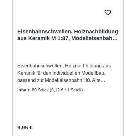
Eisenbahnschwellen, Holznachbildung
aus Keramik M 1:87, Modelleisenbahn
H0, 80 Stk.
Eisenbahnschwellen, Holznachbildung aus
Keramik für den individuellen Modellbau,
passend zur Modelleisenbahn H0. Alte
Eisenbahnschwellen aus Holz findet man auf
Inhalt:
80 Stück
(0,12 € / 1 Stück)
alten stillgelegten Bahnstrecken. Es gibt viele
Möglichkeiten gealterte Eisenbahnschwellen
zu verwenden, als alten
Prellbock,Treppenstufen, ein stillgelegtes altes
Gleis, als Ladegut oder als Stapel auf einem
Regulärer Preis:
9,95 €
Betriebshof. Nachträgliches Bemalen ist mit