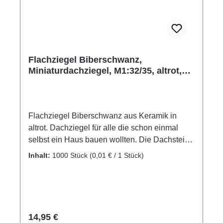
Flachziegel Biberschwanz,
Miniaturdachziegel, M1:32/35, altrot,
1000 Stk.
Flachziegel Biberschwanz aus Keramik in
altrot. Dachziegel für alle die schon einmal
selbst ein Haus bauen wollten. Die Dachsteine
besitzen Bauqualität und sind daher für die
Inhalt:
1000 Stück
(0,01 € / 1 Stück)
unterschiedlichsten Bereiche im Modellbau
und Hobby einsetzbar. Nachträgliches
Bemalen ist mit jeder Farbe möglich, ebenso
lassen sich die Dachsteine problemlos
bearbeiten (schleifen, sägen etc.). Zum
Regulärer Preis:
14,95 €