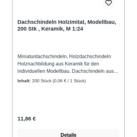
Dachschindeln Holzimitat, Modellbau,
200 Stk , Keramik, M 1:24
Miniaturdachschindeln, Holzdachschindeln
Holznachbildung aus Keramik für den
individuellen Modellbau. Dachschindeln aus
Holz wurden überall dort eingesetzt, wo aus
Inhalt:
200 Stück
(0,06 € / 1 Stück)
Ton gebrannte Ziegel nicht zur Verfügung
standen oder einfach zu teuer waren. Wie beim
großen Vorbild gibt es viele Möglichkeiten, ein
Diorama, ein unregelmäßiges Dach bei einer
Scheune, einen alten Stall, eine Blockhütte
Regulärer Preis:
11,86 €
oder eine Bauernkate naturgetreu zu gestalten.
Empfohlen wird die Schindeln auf einer
Details