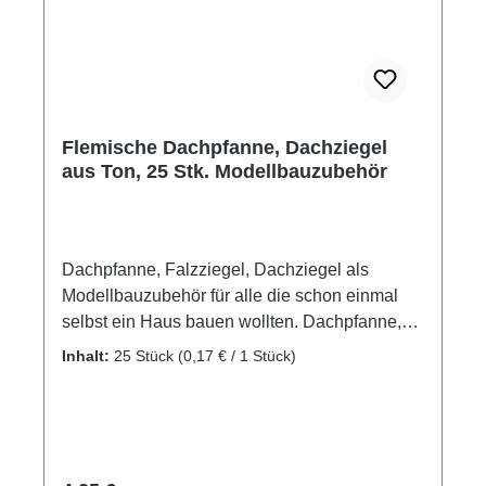
Flemische Dachpfanne, Dachziegel
aus Ton, 25 Stk. Modellbauzubehör
Dachpfanne, Falzziegel, Dachziegel als
Modellbauzubehör für alle die schon einmal
selbst ein Haus bauen wollten. Dachpfanne,
Dachziegel, Falzziegel als Zubehör, oder
Inhalt:
25 Stück
(0,17 € / 1 Stück)
Ergänzung für eigene Projekte Material:
gebrannter Ton Packungsinhalt: 25 Stück
Maße: ca. 30 x 30 x 6 mm Maßstab: M1:10
Altersempfehlung: ab 14 Jahre Achtung! Nicht
für Kinder unter 3 Jahren geeignet.