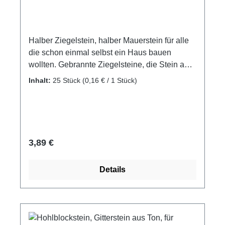
Halber Ziegelstein, halber Mauerstein für alle
die schon einmal selbst ein Haus bauen
wollten. Gebrannte Ziegelsteine, die Stein auf
Stein gefügt ein Haus oder auch ein
Inhalt:
25 Stück
(0,16 € / 1 Stück)
wundervolles Diorama ergeben können. halbe
Hohlblocksteine, Mauerziegel Material:
gebrannter Ton Packungsinhalt: 25 Stück
Maße: ca. 15 x 15 x 10 mm Altersempfehlung:
ab 8 Jahre Achtung! Nicht für Kinder unter 3
Regulärer Preis:
3,89 €
Jahren geeignet. Erstickungsgefahr aufgrund
verschluckbarer Kleinteile.
Details