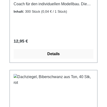
Coach für den individuellen Modellbau. Die
bunten DOMUS KITS®-Bausteine werden aus
Inhalt:
300 Stück
(0,04 € / 1 Stück)
dem natürlichen Material Ton hergestellt und
bei 1000° C gebrannt. Maße: 5 x 12 x 1 mm
Menge: 300 Stk. Material: Ton, gebrannt
Achtung! Nicht für Kinder unter 3 Jahren
geeignet! Enthält verschluckbare Kleinteile!
Regulärer Preis:
12,95 €
Erstickungsgefahr!
Details