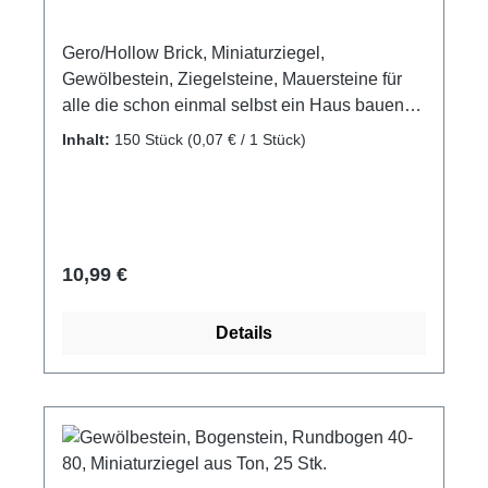
Gero/Hollow Brick, Miniaturziegel,
Gewölbestein, Ziegelsteine, Mauersteine für
alle die schon einmal selbst ein Haus bauen
wollten. Gebrannte Miniaturziegelsteine, die
Inhalt:
150 Stück
(0,07 € / 1 Stück)
Stein auf Stein gefügt ein Haus oder auch ein
wundervolles Diorama ergeben können.
Mauerziegel als Zubehör oder Ergänzung für
eigene Modellbauprojekte Material: gebrannter
Ton Farbe: ziegelrot Packungsinhalt: 150 Stück
Regulärer Preis:
10,99 €
Maße: ca. 15 x 7 x 5 mm Hersteller: Domus
Kits Altersempfehlung: ab 14 Jahre Achtung!
Details
Nicht für Kinder unter 3 Jahren geeignet.
Erstickungsgefahr aufgrund verschluckbarer
Kleinteile.