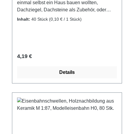
einmal selbst ein Haus bauen wollten,
Dachziegel, Dachsteine als Zubehör, oder
Ergänzung für eigene Projekte. Biberschwanz
Inhalt:
40 Stück
(0,10 € / 1 Stück)
braun Material: gebrannter Ton
Packungsinhalt: 40 Stück Maße: ca. 13 x 20 x
3 mm Maßstab: M1:10 Altersempfehlung: ab 8
Jahre Achtung! Nicht für Kinder unter 3 Jahren
geeignet. Erstickungsgefahr aufgrund
Regulärer Preis:
4,19 €
verschluckbarer Kleinteile.
Details