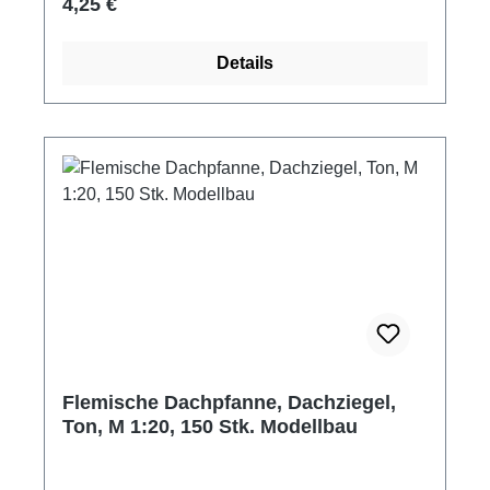
Regulärer Preis:
4,25 €
Erstickungsgefahr aufgrund verschluckbarer
Kleinteile.
Details
Flemische Dachpfanne, Dachziegel,
Ton, M 1:20, 150 Stk. Modellbau