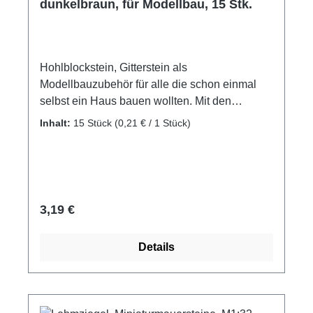
dunkelbraun, für Modellbau, 15 Stk.
Hohlblockstein, Gitterstein als
Modellbauzubehör für alle die schon einmal
selbst ein Haus bauen wollten. Mit den
Gittersteinen eine Säule bauen und ein
Inhalt:
15 Stück
(0,21 € / 1 Stück)
Vordach am Modell abstützen und vieles mehr
ist mit den Modellsteinen von Domus Kits
möglich. Gitterstein, Hohlblockstein,
Mauerziegel als Zubehör, oder Ergänzung für
eigene Projekte Material: Ton Farbe:
Regulärer Preis:
3,19 €
dunkelbraun Packungsinhalt: 15 Stück Maße:
ca. 27 x 27 x10 mm Altersempfehlung: ab 8
Details
Jahre Achtung! Nicht für Kinder unter 3 Jahren
geeignet. Erstickungsgefahr aufgrund
verschluckbarer Kleinteile.