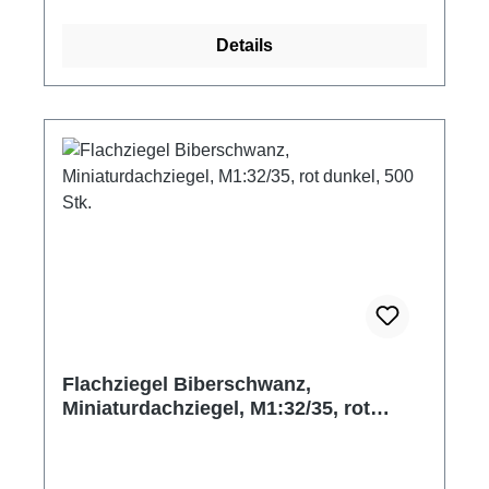
Verkleben empfehlen wir herkömmlichen
Holzleim. Flachziegel Biberschwanz,
Details
Dachziegel, Dachsteine als Zubehör, oder
Ergänzung für eigene Projekte Material:
Keramik Farbe: altrot Packungsinhalt: 1000
Stück Maße: ca. 12,1 x 5,6 x 1 mm Maßstab: M
1:32/35 Hersteller: Juweela Altersempfehlung:
ab 14 Jahre Achtung! Nicht für Kinder unter 3
Jahren geeignet. Erstickungsgefahr aufgrund
verschluckbarer Kleinteile.
Flachziegel Biberschwanz,
Miniaturdachziegel, M1:32/35, rot
dunkel, 500 Stk.