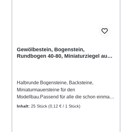
Gewölbestein, Bogenstein,
Rundbogen 40-80, Miniaturziegel aus
Ton, 25 Stk.
Halbrunde Bogensteine, Backsteine,
Miniaturmauersteine für den
Modellbau.Passend für alle die schon einmal
selbst ein Haus bauen wollten und dafür
Inhalt:
25 Stück
(0,12 € / 1 Stück)
Gewölbesteine benötigen. Mit diesen
Bogensteinen wird der gewölbte Fenstersturz,
oder der halbrunde Türstock in ihrem