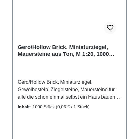
Gero/Hollow Brick, Miniaturziegel,
Mauersteine aus Ton, M 1:20, 1000
Stück
Gero/Hollow Brick, Miniaturziegel,
Gewölbestein, Ziegelsteine, Mauersteine für
alle die schon einmal selbst ein Haus bauen
wollten. Gebrannte Miniaturziegelsteine, die
Inhalt:
1000 Stück
(0,06 € / 1 Stück)
Stein auf Stein gefügt ein Haus oder auch ein
wundervolles Diorama ergeben können.
Mauerziegel als Zubehör oder Ergänzung für
eigene Modellbauprojekte Material: gebrannter