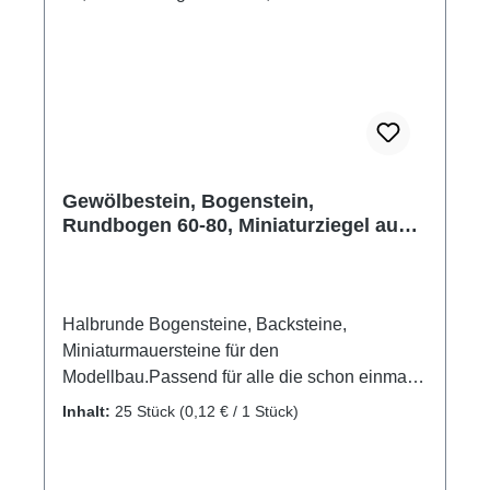
Außendurchmesser, 40 mm Innendurchmesser
Hersteller: Domus Kits Altersempfehlung: ab
14 Jahre Achtung! Nicht für Kinder unter 3
Jahren geeignet. Erstickungsgefahr aufgrund
verschluckbarer Kleinteile.
Gewölbestein, Bogenstein,
Rundbogen 60-80, Miniaturziegel aus
Ton, 25 Stk.
Halbrunde Bogensteine, Backsteine,
Miniaturmauersteine für den
Modellbau.Passend für alle die schon einmal
selbst ein Haus bauen wollten und dafür
Inhalt:
25 Stück
(0,12 € / 1 Stück)
Gewölbesteine benötigen. Mit diesen
Bogensteinen wird der gewölbte Fenstersturz,
oder der halbrunde Türstock in ihrem