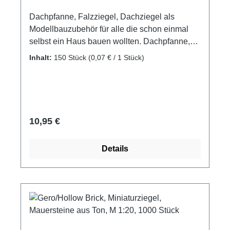
Dachpfanne, Falzziegel, Dachziegel als
Modellbauzubehör für alle die schon einmal
selbst ein Haus bauen wollten. Dachpfanne,
Dachziegel, Falzziegel als Zubehör, oder
Inhalt:
150 Stück
(0,07 € / 1 Stück)
Ergänzung für eigene Projekte Material:
gebrannter Ton, rot Packungsinhalt: 150 Stück
Maße: ca. 15 x 15 x 3 mm Maßstab: M 1:20
Altersempfehlung: ab 14 Jahre Achtung! Nicht
für Kinder unter 3 Jahren geeignet.
Regulärer Preis:
10,95 €
Erstickungsgefahr aufgrund verschluckbarer
Kleinteile. Hersteller: DOMUS KITS
Details
Construcciones y Juegos, s.l. Carrer de
Pamplona 45 - 47 08227 Terrassa, Barcelona
Spaniendomus@domuskits.com