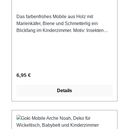
Das farbenfrohes Mobile aus Holz mit
Marienkäfer, Biene und Schmetterlig ein
Blickfang im Kinderzimmer. Motiv: Insekten
Material: Holz 22 cm x 27 cm 9 Teile
Dekorationsartikel, kein Spielzeug! Außer
Reichweite von Kindern aufhängen.
Regulärer Preis:
6,95 €
Details