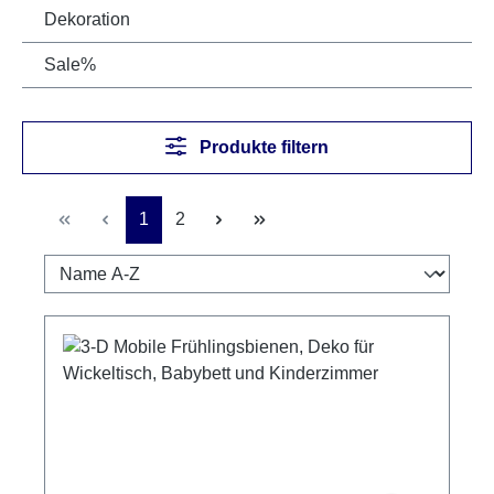
Dekoration
Sale%
Produkte filtern
Seite
Seite
1
2