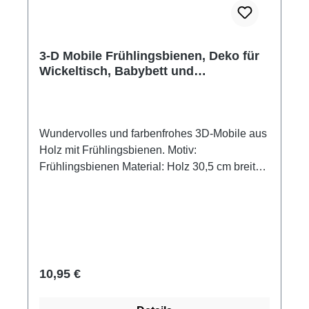
3-D Mobile Frühlingsbienen, Deko für
Wickeltisch, Babybett und
Kinderzimmer
Wundervolles und farbenfrohes 3D-Mobile aus
Holz mit Frühlingsbienen. Motiv:
Frühlingsbienen Material: Holz 30,5 cm breit
45 cm hoch 17 Teile Achtung!
Dekorationsartikel/Mobile, kein Spielzeug!
Außer Reichweite von Kindern aufhängen!
Verletzungsgefahr durch Verheddern.
Regulärer Preis:
10,95 €