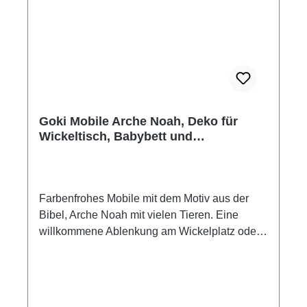
Goki Mobile Arche Noah, Deko für
Wickeltisch, Babybett und
Kinderzimmer
Farbenfrohes Mobile mit dem Motiv aus der
Bibel, Arche Noah mit vielen Tieren. Eine
willkommene Ablenkung am Wickelplatz oder
auch als Deko im Kinderzimmer. Mobile aus
Holz. Motiv: Arche Noah mit Tieren Material:
Holz 36 cm breit 55 cm hoch 14 Teile
Hersteller: Goki Achtung! Dekorationsartikel,