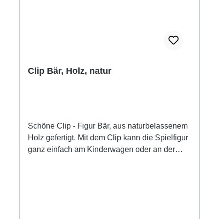
Formen. Alle verwendeten Farben sind ungiftig
und speichelfest. Metallteile wie Schrauben
und Schellen sind aus Edelstahl gefertigt.
Clip Bär, Holz, natur
Schöne Clip - Figur Bär, aus naturbelassenem
Holz gefertigt. Mit dem Clip kann die Spielfigur
ganz einfach am Kinderwagen oder an der
Babyschale befestigt werden. Clipfigur Bär mit
Bär, Herz, Holzreif und Holzperlen Material:
Holz, naturbelassen Länge: ca. 18,5 cm
Hersteller: Heimess Holzspielzeug von
HEIMESS wird zu einem großen Teil in