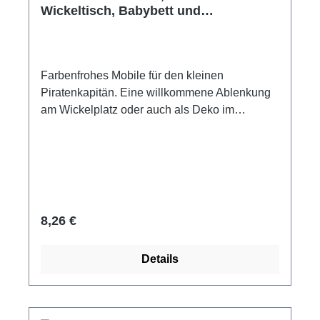
Wickeltisch, Babybett und
Kinderzimmer
Farbenfrohes Mobile für den kleinen
Piratenkapitän. Eine willkommene Ablenkung
am Wickelplatz oder auch als Deko im
Kinderzimmer. Motiv: Piraten Material: Holz
Maße: 28 x 23 cm Hersteller: Goki Achtung!
Mobile - Dekorationsartikel, kein Spielzeug!
Außer Reichweite von Kindern aufhängen.
Regulärer Preis:
8,26 €
Details