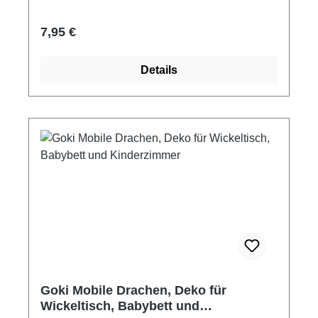
kein Spielzeug! Außer Reichweite von Kindern
aufhängen.
Regulärer Preis:
7,95 €
Details
Goki Mobile Drachen, Deko für
Wickeltisch, Babybett und