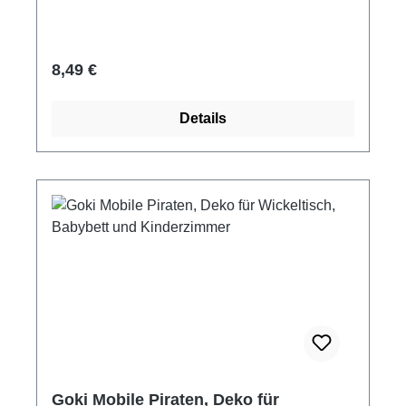
Außer Reichweite von Kindern aufhängen.
Regulärer Preis:
8,49 €
Details
Goki Mobile Piraten, Deko für