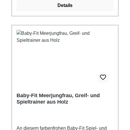
Material: Holz, Metall 3fach höhenverstellbar
Details
Altersempfehlung: ab ca. 3 Monaten Hersteller:
Heimess Lieferung erfolgt zerlegt, mit wenigen
Handgriffen montiert. Holzspielzeug von
HEIMESS wird zu einem großen Teil in
Handarbeit gefertigt und ist Qualitätsspielzeug
Made in Germany. Holzpielzeug von HEIMESS
wird aus einheimischen Hölzern, wie Buchen-
und Ahorn- und Nußbaumholz, gefertigt. Babys
und Kleinkinder nehmen Spielzeug gern in den
Mund und erkunden und begreifen so die
Formen. Alle verwendeten Farben sind ungiftig
und speichelfest. Metallteile wie Schrauben
und Schellen sind aus Edelstahl gefertigt.
Baby-Fit Meerjungfrau, Greif- und
Spieltrainer aus Holz
An diesem farbenfrohen Baby-Fit Spiel- und