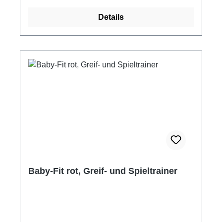
Maße: ca. 63 x 55 x 53 cm Material: Holz,
Details
Metall 6fach höhenverstellbar
Altersempfehlung: ab ca. 3 Monaten Hersteller:
Heimess Lieferung erfolgt zerlegt, mit wenigen
Handgriffen montiert. Holzspielzeug von
HEIMESS wird zu einem großen Teil in
Handarbeit gefertigt und ist Qualitätsspielzeug
Made in Germany. Holzpielzeug von HEIMESS
wird aus einheimischen Hölzern, wie Buchen-
und Ahorn- und Nußbaumholz, gefertigt. Babys
und Kleinkinder nehmen Spielzeug gern in den
Mund und erkunden und begreifen so die
Formen. Alle verwendeten Farben sind ungiftig
und speichelfest. Metallteile wie Schrauben
Baby-Fit rot, Greif- und Spieltrainer
und Schellen sind aus Edelstahl gefertigt.