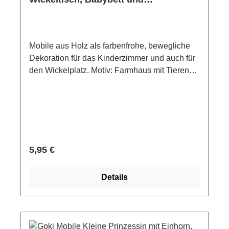
Kinderzimmer
Mobile aus Holz als farbenfrohe, bewegliche
Dekoration für das Kinderzimmer und auch für
den Wickelplatz. Motiv: Farmhaus mit Tieren
Material: Holz 21 cm breit 47 cm hoch 13 Teile
Dekorationsartikel, kein Spielzeug! Mobile.
Ausser Reichweite von Kindern aufhängen.
Regulärer Preis:
5,95 €
Details