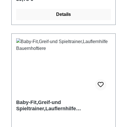
wächst er ganz einfach mit und ist auch als
Lauflernhilfe einsetzbar. Maße: ca. 67 x 55 x 53
Details
cm Material: Holz, Metall 3fach
höhenverstellbar Altersempfehlung: ab ca. 3
Monaten Hersteller: Heimess Lieferung erfolgt
zerlegt, mit wenigen Handgriffen montiert.
Holzspielzeug von HEIMESS wird zu einem
großen Teil in Handarbeit gefertigt und ist
Qualitätsspielzeug Made in Germany.
Holzpielzeug von HEIMESS wird aus
einheimischen Hölzern, wie Buchen- und
Ahorn- und Nußbaumholz, gefertigt. Babys und
Kleinkinder nehmen Spielzeug gern in den
Mund und erkunden und begreifen so die
Formen. Alle verwendeten Farben sind ungiftig
Baby-Fit,Greif-und
und speichelfest. Metallteile wie Schrauben
Spieltrainer,Lauflernhilfe
und Schellen sind aus Edelstahl gefertigt.
Bauernhoftiere