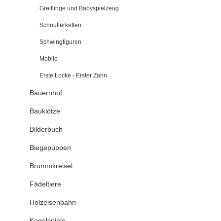
Greiflinge und Babyspielzeug
Schnullerketten
Schwingfiguren
Mobile
Erste Locke - Erster Zahn
Bauernhof
Bauklötze
Bilderbuch
Biegepuppen
Brummkreisel
Fädeltiere
Holzeisenbahn
Kegelspiele