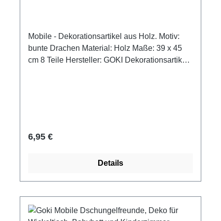
Kinderzimmer
Mobile - Dekorationsartikel aus Holz. Motiv:
bunte Drachen Material: Holz Maße: 39 x 45
cm 8 Teile Hersteller: GOKI Dekorationsartikel,
kein Spielzeug! Außer Reichweite von Kindern
aufhängen.
Regulärer Preis:
6,95 €
Details