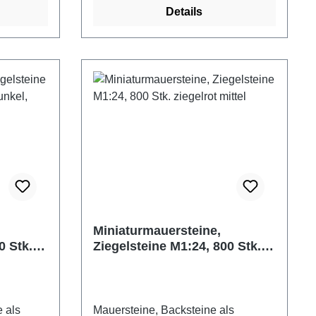
Details
tzbar.
und sind daher für die
 mit
unterschiedlichsten Bereiche im
so lassen
Modellbau und Hobby einsetzbar.
lemlos
Nachträgliches Bemalen ist mit
 etc.).
jeder Farbe möglich, ebenso lassen
wir
sich die Ziegelsteine problemlos
er als
bearbeiten (schleifen, sägen etc.).
Zum Verkleben empfehlen wir
dem
herkömmlichen Holzleim. Die
mat ab
Ziegelsteine entsprechen dem heute
üblichen Normalformat.<br< 1000
ge hell
Ziegelsteine im Maßstab 1:32
(LxBxH)
Farbe: weiß Maße: 7,2 x 3,6 x 1,8
Miniaturmauersteine,
r:
mm (LxBxH) Material: Keramik
0 Stk.
Ziegelsteine M1:24, 800 Stk.
 ab 14
Hersteller: Juweela
ziegelrot mittel
Altersempfehlung: ab 14 Jahre
Achtung! Nicht für Kinder unter drei
Jahre geeignet. Verschluckbare
e als
Mauersteine, Backsteine als