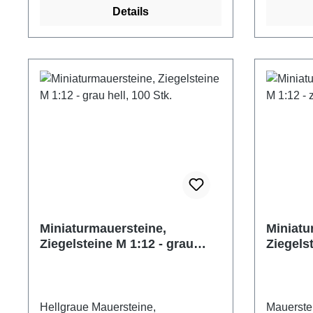
Details
Modellbau und Hobby einsetzbar.
und sind 
Nachträgliches Bemalen ist mit
unterschi
jeder Farbe möglich, ebenso lassen
Modellba
sich die Ziegelsteine problemlos
Nachträgl
bearbeiten (schleifen, sägen etc.).
jeder Far
Zum Verkleben empfehlen wir
sich die 
herkömmlichen Holzleim oder als
bearbeite
Mörtel Fliesenkleber. Die
Zum Verk
Ziegelsteine entsprechen dem heute
herkömmli
üblichen Normalformat. 400
Ziegelst
Ziegelsteine im Maßstab 1:24
üblichen N
Farbe: beige hell Maße: 10 x 4,8 x 3
Ziegelste
mm (LxBxH) Material: Keramik
Farbe: w
Miniaturmauersteine,
Miniatu
Hersteller: Juweela
(LxBxH) M
Ziegelsteine M 1:12 - grau
Ziegelst
Altersempfehlung: ab 14 Jahre
Herstelle
hell, 100 Stk.
hell, 10
Achtung! Nicht für Kinder unter drei
Altersemp
Jahre geeignet. Verschluckbare
Achtung! 
Kleinteile.
Jahre gee
Hellgraue Mauersteine,
Mauerstei