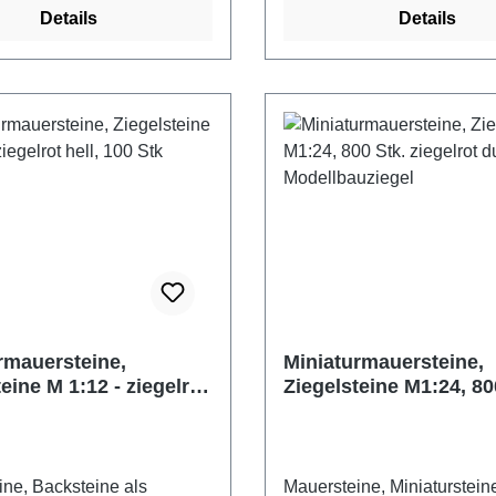
Details
Details
daher für die
Modellbau und Hobby einse
edlichsten Bereiche im
Nachträgliches Bemalen ist
u und Hobby einsetzbar.
jeder Farbe möglich, eben
iches Bemalen ist mit
sich die Ziegelsteine prob
be möglich, ebenso lassen
bearbeiten (schleifen, sägen
Ziegelsteine problemlos
Zum Verkleben empfehlen 
n (schleifen, sägen etc.).
herkömmlichen Holzleim od
leben empfehlen wir
Mörtel Fliesenkleber. Die
chen Holzleim. Die
Ziegelsteine entsprechen 
eine entsprechen dem heute
damals üblichen Reichsfor
ormalformat.<br< 400
ca. 1850. 1000 Ziegelsteine im
ine im Maßstab 1:24
Maßstab 1:32/35 Farbe: bei
eiß Maße: 10 x 4,8 x 3 mm
Maße: 7,2 x 3,6 x 1,8 mm 
rmauersteine,
Miniaturmauersteine,
aterial: Keramik
Material: Keramik Herstelle
eine M 1:12 - ziegelrot
Ziegelsteine M1:24, 80
r: Juweela
Juweela Altersempfehlung:
0 Stk
ziegelrot dunkel,
fehlung: ab 14 Jahre
Jahre Achtung! Nicht für Kinder
Modellbauziegel
Nicht für Kinder unter drei
unter drei Jahre geeignet.
ignet. Verschluckbare
Verschluckbare Kleinteile.
ne, Backsteine als
Mauersteine, Miniaturstein