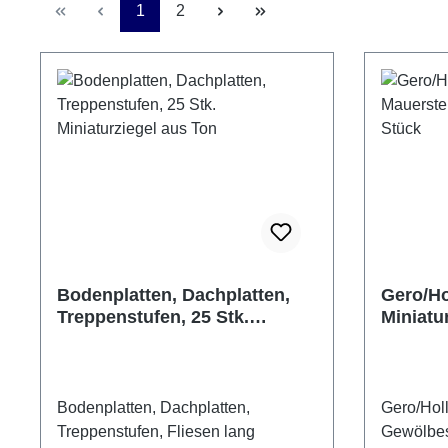
Seite
Seite
1
2
Bodenplatten, Dachplatten,
Gero/Ho
Treppenstufen, 25 Stk.
Miniatu
Miniaturziegel aus Ton
aus Ton
Bodenplatten, Dachplatten,
Gero/Holl
Treppenstufen, Fliesen lang
Gewölbest