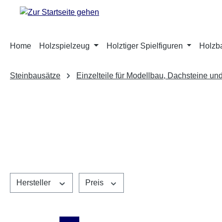
m Hauptinhalt springen
Zur Suche springen
Zur Hauptnavigation springen
Home
Holzspielzeug
Holztiger Spielfiguren
Holzb
Steinbausätze
Einzelteile für Modellbau, Dachsteine un
Hersteller
Preis