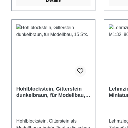
Details
Turm- oder Brunnenbau.
Turm- od
Bogenstein, Backsteine,
Bogenstei
Mauersteine als Zubehör, oder
Mauerstei
Ergänzung für eigene Projekte
Ergänzung
Material: gebrannter Ton
Material:
Packungsinhalt: 25 Stück 6 Steine
Packungsi
ergeben einen Halbkreis Maße
ergeben 
Einzelstein: ca. 14 x 10 x 10 mm
Einzelste
zum Vollkreis ohne Mörtelfuge
zum Vollk
gelegt: ca. 60 mm
gelegt: c
Außendurchmesser, 40 mm
Außendu
Innendurchmesser Hersteller:
Innendurc
Domus Kits Altersempfehlung: ab 14
Domus Ki
Hohlblockstein, Gitterstein
Lehmzie
Jahre Achtung! Nicht für Kinder
Jahre Achtung! Nicht für Kinder
dunkelbraun, für Modellbau,
Miniatu
unter 3 Jahren geeignet.
unter 3 J
15 Stk.
800 Stk.
Erstickungsgefahr aufgrund
Erstickun
verschluckbarer Kleinteile.
verschluc
Hohlblockstein, Gitterstein als
Lehmzieg
Modellbauzubehör für alle die schon
Zubehör 