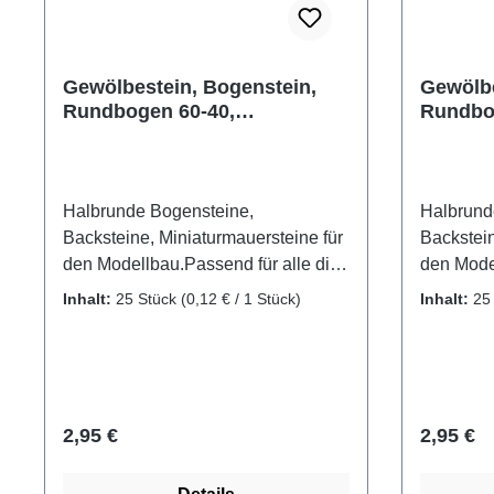
Gewölbestein, Bogenstein,
Gewölbe
Rundbogen 60-40,
Rundbo
Miniaturziegel aus Ton, 25
Miniatu
Stk.
Stk.
Halbrunde Bogensteine,
Halbrund
Backsteine, Miniaturmauersteine für
Backstein
den Modellbau.Passend für alle die
den Model
schon einmal selbst ein Haus bauen
schon ei
Inhalt:
25 Stück
(0,12 € / 1 Stück)
Inhalt:
25
wollten und dafür Gewölbesteine
wollten 
benötigen. Mit diesen Bogensteinen
benötigen
wird der gewölbte Fenstersturz, oder
wird der 
der halbrunde Türstock in ihrem
der halbr
Modellgebäude ganz einfach
Modellge
Regulärer Preis:
Reguläre
2,95 €
2,95 €
gelingen. Gebrannte Ziegelsteine
gelingen.
aus Ton, passend für Gewölbe, den
aus Ton,