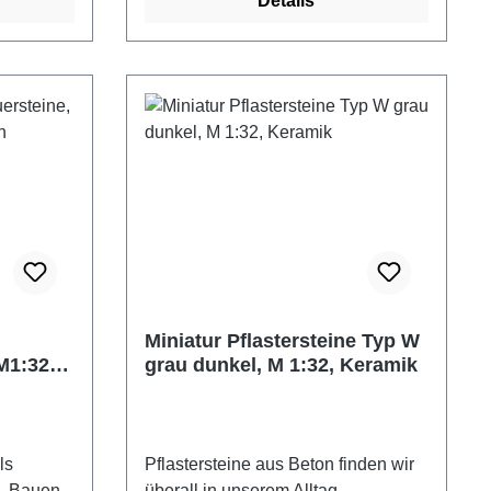
Details
nter 3
ziegelrot Packungsinhalt: 15 Stück
gsgefahr
Maße: ca. 27 x 27 x10 mm
einteile.
Altersempfehlung: ab 8 Jahre
Achtung! Nicht für Kinder unter 3
Jahren geeignet. Erstickungsgefahr
aufgrund verschluckbarer Kleinteile.
Miniatur Pflastersteine Typ W
M1:32,
grau dunkel, M 1:32, Keramik
ls
Pflastersteine aus Beton finden wir
u. Bauen
überall in unserem Alltag.