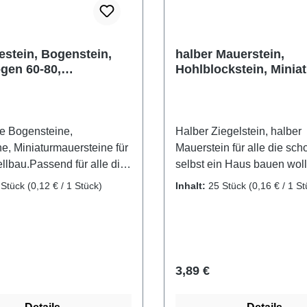
stein, Bogenstein,
halber Mauerstein,
gen 60-80,
Hohlblockstein, Miniat
rziegel aus Ton, 25
25 Stk.
e Bogensteine,
Halber Ziegelstein, halber
e, Miniaturmauersteine für
Mauerstein für alle die sch
lbau.Passend für alle die
selbst ein Haus bauen woll
nmal selbst ein Haus bauen
Gebrannte Ziegelsteine, di
 Stück
(0,12 € / 1 Stück)
Inhalt:
25 Stück
(0,16 € / 1 St
und dafür Gewölbesteine
auf Stein gefügt ein Haus 
. Mit diesen Bogensteinen
ein wundervolles Diorama
gewölbte Fenstersturz, oder
können. halbe Hohlblocksteine,
unde Türstock in ihrem
Mauerziegel Material: gebr
bäude ganz einfach
Ton Packungsinhalt: 25 St
r Preis:
Regulärer Preis:
3,89 €
 Gebrannte Ziegelsteine
ca. 15 x 15 x 10 mm
 passend für Gewölbe, den
Altersempfehlung: ab 8 Ja