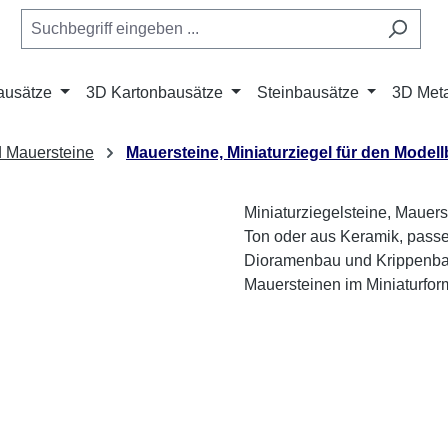
ausätze
3D Kartonbausätze
Steinbausätze
3D Meta
d Mauersteine
Mauersteine, Miniaturziegel für den Model
Miniaturziegelsteine, Mauer
Ton oder aus Keramik, passe
Dioramenbau und Krippenbau.
Mauersteinen im Miniaturfor