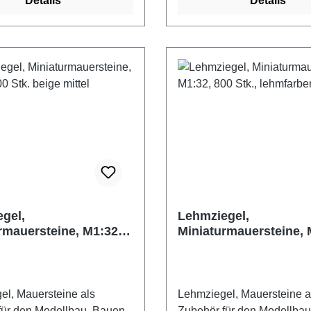
Details
Details
er Brunnenbau.
Achtung! Nicht für Kinder u
n, Backsteine,
Jahren geeignet. Erstickun
ne als Zubehör, oder
aufgrund verschluckbarer Kl
 für eigene Projekte
 gebrannter Ton
nhalt: 25 Stück 6 Steine
einen Halbkreis Maße
in: ca. 19 x 15 x 10 mm
reis ohne Mörtelfuge
a. 80 mm
rchmesser, 60 mm
hmesser Hersteller:
ts Altersempfehlung: ab 14
gel,
Lehmziegel,
rmauersteine, M1:32,
Miniaturmauersteine, 
ahren geeignet.
 beige mittel
800 Stk., lehmfarben
gsgefahr aufgrund
kbarer Kleinteile.
el, Mauersteine als
Lehmziegel, Mauersteine a
für den Modellbau. Bauen
Zubehör für den Modellba