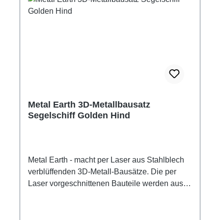
Metal Earth Metallbausätze für jugendliche und
erwachsene Tüftler Altersempfehlung: ab 14
Jahre Empfohlenes Werkzeug: kleine
Flachzange kleine Spitzzange Pinzette
Werkzeug nicht im Lieferumfang enthalten.
Achtung! Kein Kinderspielzeug! Nicht zur
Verwendung von Kindern unter 14 Jahren.
Modellbauartikel
Metal Earth 3D-Metallbausatz
Segelschiff Golden Hind
Metal Earth - macht per Laser aus Stahlblech
verblüffenden 3D-Metall-Bausätze. Die per
Laser vorgeschnittenen Bauteile werden aus
den Metallplatten herausgelöst, passend
gebogen und zusammengesteckt. Die
Verbindung der Edelstahlteile erfolgt mittels