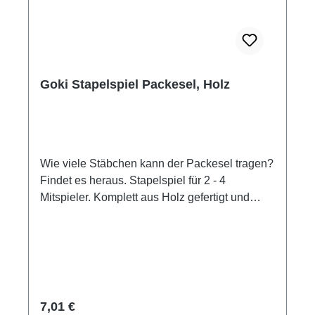
Goki Stapelspiel Packesel, Holz
Wie viele Stäbchen kann der Packesel tragen?
Findet es heraus. Stapelspiel für 2 - 4
Mitspieler. Komplett aus Holz gefertigt und
liebevoll gestaltet. Jeder Mitspieler bekommt
eine Farbe zugeteilt und die dazu gehörenden
Holzstäbchen. Und dann kann es schon
losgehen, jeder legt der Reihe nach ein
Stäbchen auf den Rücken des Packesels. Wer
am Ende alle Stäbchen abgelegt hat, ist
Regulärer Preis:
7,01 €