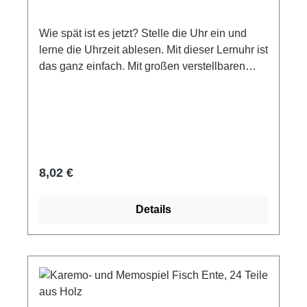
Wie spät ist es jetzt? Stelle die Uhr ein und
lerne die Uhrzeit ablesen. Mit dieser Lernuhr ist
das ganz einfach. Mit großen verstellbaren
Zeigern, mit Stunden- und mit Minutenzeiger
ausgestattet. Material: Sperrholz Durchmesser
ca. 20 cm Hersteller: Bino Altersempfehlung:
ab 5 Jahre Sicherheitshinweis: Achtung!
Ablösbare und verschluckbare Kleinteile, nicht
für Kinder unter 3 Jahre geeignet.
Regulärer Preis:
8,02 €
Details