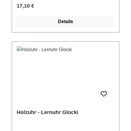
ACHTUNG! Nicht für Kinder unter 3 Jahren
Regulärer Preis:
17,10 €
geeignet. Kleine Teile.
Details
Holzuhr - Lernuhr Glocki