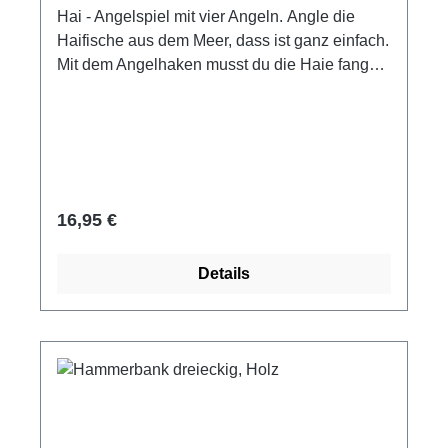
Hai - Angelspiel mit vier Angeln. Angle die
Haifische aus dem Meer, dass ist ganz einfach.
Mit dem Angelhaken musst du die Haie fangen.
Wer die meisten Haifische fängt gewinnt das
Spiel. Förderlich für Hand-Augekoordination,
Motorik und räumliches Denken.Angelspiel mit
4 AngelnMaterial: Bambus, Spielbrett Pappe,
Farben auf Wasserbasis16 Haie aus
BambusMaße Spielbrett: Ø 28 cmab 3
Regulärer Preis:
16,95 €
JahreHersteller: Hape Achtung! Nicht für
Kinder unter 3 Jahren geeignet!
Details
Verschluckbare Kleinteile! Erstickungsgefahr!