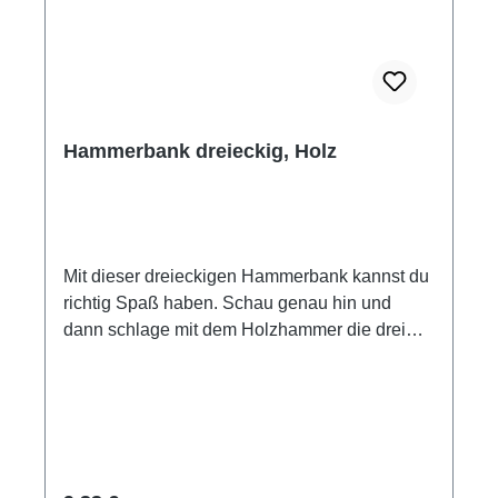
Hammerbank dreieckig, Holz
Mit dieser dreieckigen Hammerbank kannst du
richtig Spaß haben. Schau genau hin und
dann schlage mit dem Holzhammer die drei
Stäbe durch die Hammerbank. Damit keine
Langeweile aufkommt, drehst du die
Hammerbank einfach um und beginnst auf der
anderen Seite von vorn. Hammerbank mit drei
Holzstiften un Holzhammer Material: Holz
Maße: Kantenlänge ca. 17 cm, 8 cm hoch