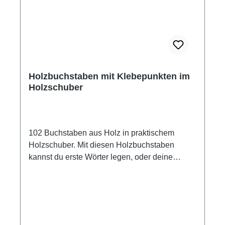
Holzbuchstaben mit Klebepunkten im
Holzschuber
102 Buchstaben aus Holz in praktischem
Holzschuber. Mit diesen Holzbuchstaben
kannst du erste Wörter legen, oder deine
Zimmertür beschriften. 102 Holzbuchstaben
200 Klebepunkte Farben: blau, rot, gelb grün
Material: Holz Maße Buchstaben: ca.5 cm hoch
Maße Holzschuber: 26 x 16 x 5,3cm
Altersempfehlung: ab 3 Jahre Hersteller: Goki