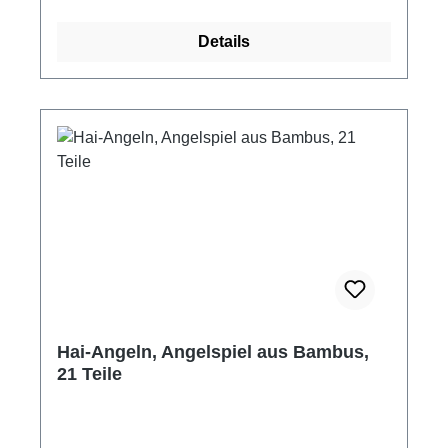
Sieger. Aber Achtung, das ist nicht ganz
einfach, wer den Stapel vom Rücken des
Details
Packesels stößt, bekommt alle herunter
gefallenen Stäbchen dazu. Um zu gewinnen ist
Geduld und Fingerfertigkeit gefragt. Packesel,
Stapelspiel aus Holz für zwei bis 4 Mitspieler
Maße: 12 x 10,5 cm 60 bunte Stäbchen
Material: Holz ab 5 Jahre empfohlen Hersteller:
Goki Achtung! Nicht für Kinder unter 3 Jahre
geeignet, kleine Teile.
Hai-Angeln, Angelspiel aus Bambus,
21 Teile