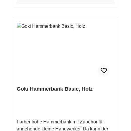
Umwelt zuliebe haben wir für dieses
hochwertige Spielzeug Farben auf
Wasserbasis und keinen lösungsmittelhaltigen
Klarlack verwendet. Es kann daher zu
Gebrauchsspuren durch mechanischen Abrieb
kommen.
Goki Hammerbank Basic, Holz
Farbenfrohe Hammerbank mit Zubehör für
angehende kleine Handwerker. Da kann der