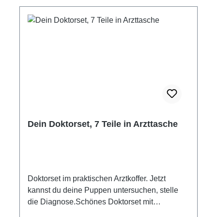
Altersempfehlung: ab 4 Jahre Achtung! Nicht
für Kinder unter 3 Jahren geeignet.
Erstickungsgefahr durch ablösbare,
verschluckbare Kleinteile.
Dein Doktorset, 7 Teile in Arzttasche
Doktorset im praktischen Arztkoffer. Jetzt
kannst du deine Puppen untersuchen, stelle
die Diagnose.Schönes Doktorset mit
Stethoskop, Fieberthermometer,