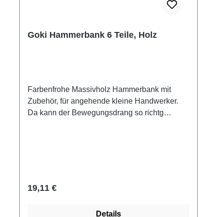
Goki Hammerbank 6 Teile, Holz
Farbenfrohe Massivholz Hammerbank mit
Zubehör, für angehende kleine Handwerker.
Da kann der Bewegungsdrang so richtg
ausgelebt werden. Einfach die bunten
Holzkeile durch die Bank hämmern, das macht
Spaß. Förderlich für Hand-Augen-Koordination
und motorische Fähigkeiten. Hammerbank aus
Holz mit Hammer und 5 bunten Holzkeilen
Maße: ca. 19 x 14 x 13 cm Material: Holz
Regulärer Preis:
19,11 €
Hersteller: Goki Altersempfehlung ab 2 Jahre
Herstellerinformation: Den Kindern und der
Details