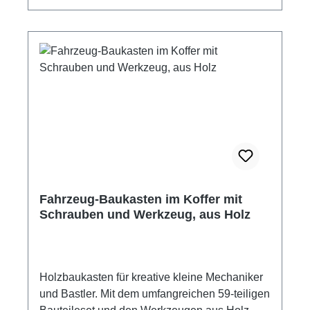
Bett ablegen. Ansonsten wird sie wieder
verdeckt in der Mitte abgelegt. Ziel des Spieles
ist es, als Erster seine Lottokarten auf seinem
Spielbrett komplett abzulegen. Ereignislotto ein
Spiel für 2 - 4 Spieler. Ereignislotto mit 4
Motiven Maß Spielbrett: 20,5 x 24,5 cm 4
Spielbretter mit je 8 Lottokarten Teile
insgesammt: 36 Material: Holz Hersteller: Goki
Altersempfehlung: ab 3 Jahre
Fahrzeug-Baukasten im Koffer mit
Schrauben und Werkzeug, aus Holz
Holzbaukasten für kreative kleine Mechaniker
und Bastler. Mit dem umfangreichen 59-teiligen