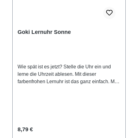
Goki Lernuhr Sonne
Wie spät ist es jetzt? Stelle die Uhr ein und
lerne die Uhrzeit ablesen. Mit dieser
farbenfrohen Lernuhr ist das ganz einfach. Mit
großen verstellbaren Zeigern, mit Stunden-
und mit Minutenanzeige ausgestattet. Material:
Sperrholz Aufhängevorrichtung Durchmesser
ca. 28 cm Goki Altersempfehlung ab 5 Jahre.
Achtung! Nicht für Kinder unter 3 Jahren
geeignet. Kleine Teile.
Regulärer Preis:
8,79 €