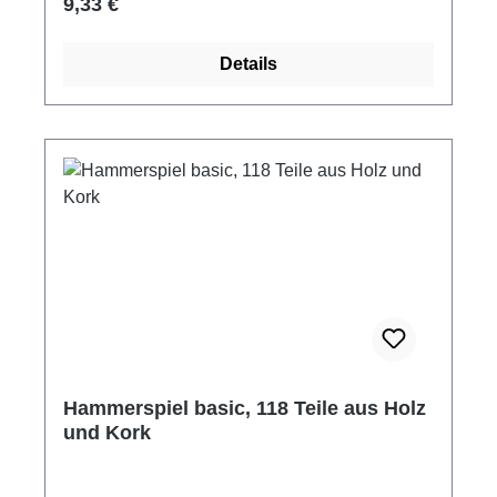
Regulärer Preis:
9,33 €
Hersteller: Goki Altersempfehlung ab 2 Jahre
Details
Hammerspiel basic, 118 Teile aus Holz
und Kork