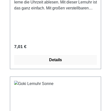
lerne die Uhrzeit ablesen. Mit dieser Lernuhr ist
das ganz einfach. Mit großen verstellbaren
Zeigern, mit Stunden- und mit
Sekundenanzeige ausgestattet. Material:
Sperrholz Aufhängevorrichtung Durchmesser
ca. 18 cm Goki Altersempfehlung ab 5 Jahre.
Achtung! Nicht für Kinder unter 3 Jahren
geeignet. Kleine Teile.
Regulärer Preis:
7,01 €
Details