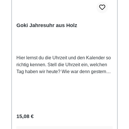
Goki Jahresuhr aus Holz
Hier lernst du die Uhrzeit und den Kalender so
richtig kennen. Stell die Uhrzeit ein, welchen
Tag haben wir heute? Wie war denn gestern
das Wetter? Du kannst an deiner Uhr alles
einstellen, die Uhrzeit, den Monat, den Tag,
das Jahr, den Wochentag und das Wetter.
Sogar die Jahreszeit kannst du markieren.
Mutti und Vati werden auch begeistert sein von
dieser Lernuhr. Material: Holz Maße: ca. 35 x
Regulärer Preis:
15,08 €
35 cm Altersempfehlung ab 5 Jahre Achtung!
Nicht für Kinder unter drei Jahre geeignet.