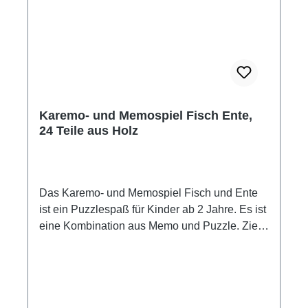
Karemo- und Memospiel Fisch Ente,
24 Teile aus Holz
Das Karemo- und Memospiel Fisch und Ente
ist ein Puzzlespaß für Kinder ab 2 Jahre. Es ist
eine Kombination aus Memo und Puzzle. Ziel
des Spiels ist, die 4 Treile zu finden, die das
Motiv ergeben. Insgesammt können 6 Motive
zusammen gelegt werden. Sieger ist der
Spieler, der die meisten Motive gepuzzelt hat.