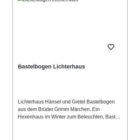
bildet die Rückwand. Märchenfiguren Hexe,
Hänsel und Gretel sind im Bastelbogen
enthalten und können mit Hilfe einer
Büroklammer zum Theaterspielen beweglich
zusammen gefügt werden. Ein Bastelprojekt
zum Ausschneiden, Zusammenkleben und
Bespielen. Bastelbögen zum Ausschneiden
und Basteln für Kinder, als
Gemeinschaftsprojekt mit den Eltern, Oma und
Bastelbogen Lichterhaus
Opa, oder auch als Gruppenarbeit.
Bastelbogen Hänsel und Gretel,
Lebkuchenhaus 8 Blatt Bastelbogen, geheftet
Größe Lebkuchenhaushaus: Breite: 25 cm
Höhe: 25 cm Größe Bastelbogen: 25 x cm
Lichterhaus Hänsel und Gretel Bastelbogen
Hersteller: ATELIER COLOR Bastelbogen für
aus dem Brüder Grimm Märchen. Ein
Kinder ab 5 Jahren geeignet, mit Hilfe von
Hexenhaus im Winter zum Beleuchten, Basteln
Erwachsenen Bauzeit ca. 3 Stunden
mit der ganzen Familie zur Weihnachtszeit.
Schwierigkeitsgrad: einfach Der Hersteller
Noch heute ist es in vielen Familien ein
schreibt: Bastelbeschäftigung im Kindergarten
wichtiger Bestandteil der Vorweihnachtszeit,