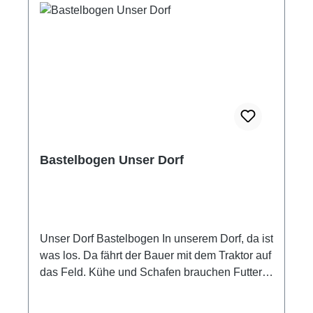
Kindergarten und Grundschule für mehrere
Kinder unter Aufsicht zur Förderung der
Feinmotorik und fürs Schneiden-Diplom.
Schneiden – die Grundlage für das spätere
Schreiben. Ab 4 Jahre können Kinder mit einer
geeigneten Kinderschere die Figuren
ausschneiden. Mit Unterstützung eines
Erwachsenen werden die Teile danach
zusammengeklebt. Auf robustem Papier sind
Bastelbogen Unser Dorf
die Bastelbögen gedruckt, so können die
fertigen Kulissen von den kleinen
Bastelkünstlern lange bespielt werden.
Schnippeln macht Kindern großen Spaß und
fördert die wichtige Feinmotorik
Unser Dorf Bastelbogen In unserem Dorf, da ist
Dreidimensionales Basteln unterstützt das
was los. Da fährt der Bauer mit dem Traktor auf
räumliche Denken Basteln in Gemeinschaft
das Feld. Kühe und Schafen brauchen Futter.
unterstützt die Teamfähigkeit Ausführung:
Bastele eine Dorfkulisse mit Bauernhof, Kirche,
farbige handgemalte Illustrationen in Aquarell
Windmühle, Silo, Gasthaus, Figuren, Tiere,