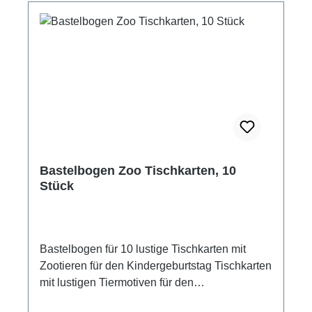
Kinder große Freude am Schnippeln und
Adventsbasteln. bespielbare Weihnachtskripp
Krippenfiguren für Kinderhände handlich zum
Spielen Papierkrippe, gedruckt auf robustem
Papier 8 Blatt Bastelbogen, geheftet
Bastelbogen für Anfänger zum Schneiden
lernen Größe Kulisse Papierkrippe: 30 x 23 x
22 cm Größe Bastelbogen: 24 x 32 cm
Hersteller: ATELIER COLOR Bastelbogen für
Kinder ab 4 Jahren geeignet mit Hilfe von
Bastelbogen Zoo Tischkarten, 10
Erwachsenen Bauzeit ca. 2 Stunde
Stück
Schwierigkeitsgrad: einfach Der Hersteller
schreibt: Bastelbeschäftigung im Kindergarten
und Grundschule für mehrere Kinder unter
Aufsicht zur Förderung der Feinmotorik und
Bastelbogen für 10 lustige Tischkarten mit
fürs Schneiden-Diplom. Schneiden – die
Zootieren für den Kindergeburtstag Tischkarten
Grundlage für das spätere Schreiben. Ab 4
mit lustigen Tiermotiven für den
Jahre können Kinder mit einer geeigneten
Geburtstagstisch. Ausschneiden, Falzen,
Kinderschere die Figuren ausschneiden. Mit