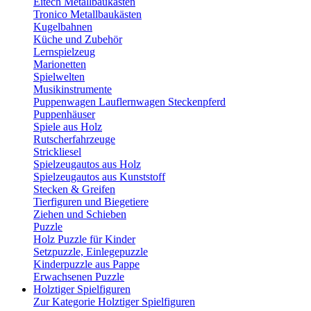
Eitech Metallbaukästen
Tronico Metallbaukästen
Kugelbahnen
Küche und Zubehör
Lernspielzeug
Marionetten
Spielwelten
Musikinstrumente
Puppenwagen Lauflernwagen Steckenpferd
Puppenhäuser
Spiele aus Holz
Rutscherfahrzeuge
Strickliesel
Spielzeugautos aus Holz
Spielzeugautos aus Kunststoff
Stecken & Greifen
Tierfiguren und Biegetiere
Ziehen und Schieben
Puzzle
Holz Puzzle für Kinder
Setzpuzzle, Einlegepuzzle
Kinderpuzzle aus Pappe
Erwachsenen Puzzle
Holztiger Spielfiguren
Zur Kategorie Holztiger Spielfiguren