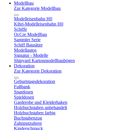
Modellbau
Zur Kategorie Modellbau
Modelleisenbahn H0
Kibri-Modelleisenbahn H0
Schiffe
OcCre Modellbau
Sammler Serie
Schiff Bausätze
Modellautos
Signatur - Modelle
Shipyard Kartonmodellbaubögen
Dekoration
Zur Kategorie Dekoration
Geburtstagsdekoration
Fußbank
Spardosen
Spieldosen
Garderobe und Kleiderhaken
Holzbuchstaben unbehandelt
Holzbuchstaben farbig
Buchstabenzug
Zahnputzuhren
Kinderschmuck