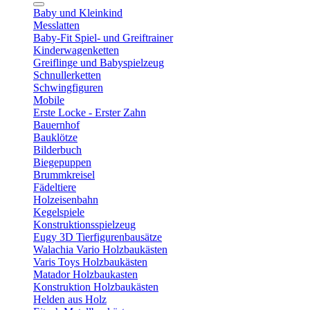
Baby und Kleinkind
Messlatten
Baby-Fit Spiel- und Greiftrainer
Kinderwagenketten
Greiflinge und Babyspielzeug
Schnullerketten
Schwingfiguren
Mobile
Erste Locke - Erster Zahn
Bauernhof
Bauklötze
Bilderbuch
Biegepuppen
Brummkreisel
Fädeltiere
Holzeisenbahn
Kegelspiele
Konstruktionsspielzeug
Eugy 3D Tierfigurenbausätze
Walachia Vario Holzbaukästen
Varis Toys Holzbaukästen
Matador Holzbaukasten
Konstruktion Holzbaukästen
Helden aus Holz