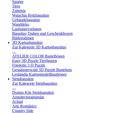
Saurier
Tiere
Zubehör
Walachia Holzbausätze
Gebäudebausätze
Wanddeko
Laubsägevorlagen
Bausätze Truhen und Geschenkboxen
Bilderrahmen
3D Kartonbausätze
Zur Kategorie 3D Kartonbausätze
ATELIER COLOR Bastelbögen
Eugy 3D Puzzle Tierfiguren
Friedolin 3 D Puzzle
Gespänsterwald 3D Puzzle Bastelsets
Leolandia Kartonmodellbaubögen
Steinbausätze
Zur Kategorie Steinbausätze
Domus Kits Steinbausätze
Arquitecturapopular
Actual
Arte Románico
Country Side