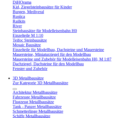
DiHOrama
Kid, Ziegelsteinbausätze für Kinder
Burgen, Mediveral
Rustica
Railkits
River
Steinbausätze für Modelleisenbahn H0
Einzelteile M 1:10
Teifoc Steinbausätze
Mosaic Bausätze
Einzelteile für Modellbau, Dachsteine und Mauersteine
Mauersteine, Miniaturziegel für den Modellbau
Mauersteine und Zubehör für Modelleisenbahn H0, M 1:87
Dachziegel, Dachsteine für den Modellbau
Fenster und Zubehör
3D Metallbausätze
Zur Kategorie 3D Metallbausätze
Architektur Metallbausätze
Fahrzeuge Metallbausätze
Flugzeug Metallbausätze
Tank - Panzer Metallbausätze
Schmetterlinge Metallbausätze
Schiffe Metallbausätze