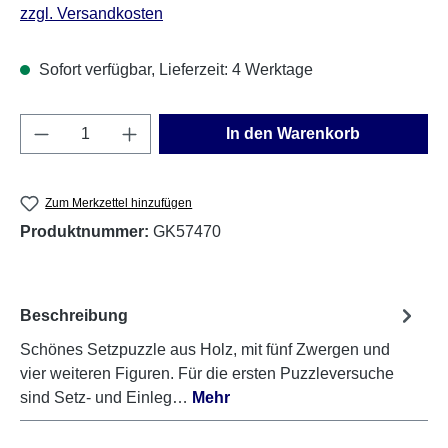
zzgl. Versandkosten
Sofort verfügbar, Lieferzeit: 4 Werktage
Produkt Anzahl: Gib den gewünschten Wert e
In den Warenkorb
Zum Merkzettel hinzufügen
Produktnummer:
GK57470
Beschreibung
Schönes Setzpuzzle aus Holz, mit fünf Zwergen und
vier weiteren Figuren. Für die ersten Puzzleversuche
sind Setz- und Einleg…
Mehr