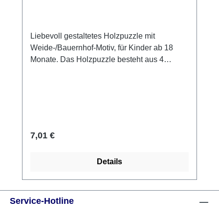
Liebevoll gestaltetes Holzpuzzle mit
Weide-/Bauernhof-Motiv, für Kinder ab 18
Monate. Das Holzpuzzle besteht aus 4
Puzzleteilen die in das Spielbrett eingelegt
werden. Die Puzzleteile sind etwas dicker
und können auch einzeln als Figuren zum
spielen genutzt werden. LENA® Holzpuzzle
Weide Material: Holz Maße: ca.14 cm 4
Puzzleteile im Brett Puzzleteile separat als
Regulärer Preis:
7,01 €
Figuren bespielbar Hersteller: Lena
Altersempfehlung: ab 18 Monate
Details
Service-Hotline