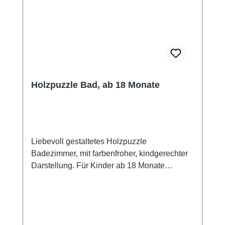
Holzpuzzle Bad, ab 18 Monate
Liebevoll gestaltetes Holzpuzzle
Badezimmer, mit farbenfroher, kindgerechter
Darstellung. Für Kinder ab 18 Monate
empfohlen. Das Holzpuzzle besteht aus 4
Puzzleteilen die in das Spielbrett eingelegt
werden. Die Puzzleteile sind etwas dicker
und können auch einzeln als Figuren zum