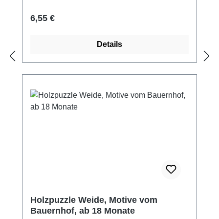
spielen genutzt werden. LENA® Holzpuzzle
Bad Material: Holz Maße: ca.14 x 14 cm 4
Regulärer Preis:
6,55 €
Puzzleteile im Brett separat als Figuren
bespielbar Hersteller: Lena Altersempfehlung:
Details
ab 18 Monate
Holzpuzzle Weide, Motive vom
Bauernhof, ab 18 Monate