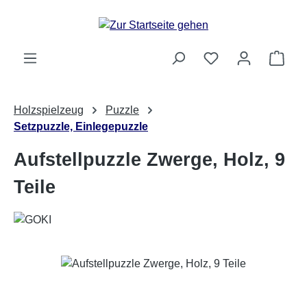
Zum Hauptinhalt springen
Ware
Holzspielzeug
Puzzle
Setzpuzzle, Einlegepuzzle
Aufstellpuzzle Zwerge, Holz, 9
Teile
Bildergalerie überspringen