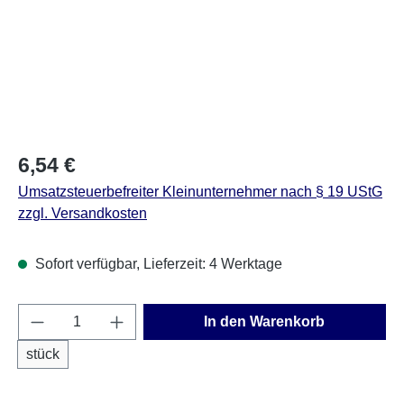
Regulärer Preis:
6,54 €
Umsatzsteuerbefreiter Kleinunternehmer nach § 19 UStG
zzgl. Versandkosten
Sofort verfügbar, Lieferzeit: 4 Werktage
Produkt Anzahl: Gib den gewünschten Wert e
In den Warenkorb
stück