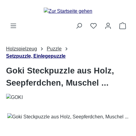
Zum Hauptinhalt springen
Ware
Holzspielzeug
Puzzle
Setzpuzzle, Einlegepuzzle
Goki Steckpuzzle aus Holz,
Seepferdchen, Muschel ...
Bildergalerie überspringen