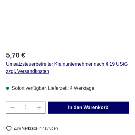
Regulärer Preis:
5,70 €
Umsatzsteuerbefreiter Kleinunternehmer nach § 19 UStG
zzgl. Versandkosten
Sofort verfügbar, Lieferzeit: 4 Werktage
Produkt Anzahl: Gib den gewünschten Wert e
In den Warenkorb
Zum Merkzettel hinzufügen