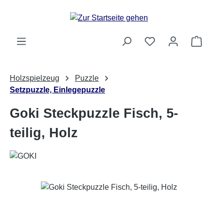
Zum Hauptinhalt springen
Ware
Holzspielzeug
Puzzle
Setzpuzzle, Einlegepuzzle
Goki Steckpuzzle Fisch, 5-
teilig, Holz
Bildergalerie überspringen