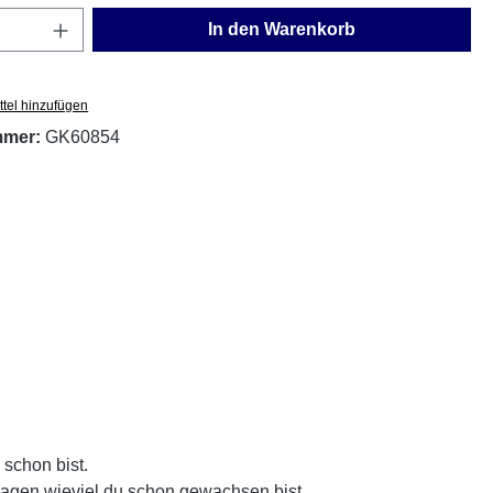
Anzahl: Gib den gewünschten Wert ein oder
In den Warenkorb
tel hinzufügen
mmer:
GK60854
schon bist.
r sagen wieviel du schon gewachsen bist.