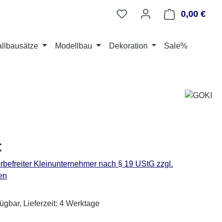
0,00 €
Ware
llbausätze
Modellbau
Dekoration
Sale%
eis:
€
befreiter Kleinunternehmer nach § 19 UStG zzgl.
en
ügbar, Lieferzeit: 4 Werktage