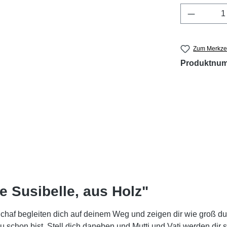
Produkt 
Zum Merkzet
Produktnu
e Susibelle, aus Holz"
chaf begleiten dich auf deinem Weg und zeigen dir wie groß du 
du schon bist. Stell dich daneben und Mutti und Vati werden di