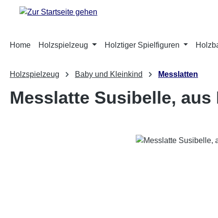
m Hauptinhalt springen
Zur Suche springen
Zur Hauptnavigation springen
Home
Holzspielzeug
Holztiger Spielfiguren
Holzb
Holzspielzeug
Baby und Kleinkind
Messlatten
Messlatte Susibelle, aus
Bildergalerie überspringen