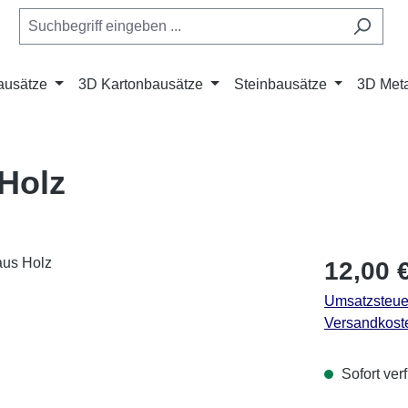
ausätze
3D Kartonbausätze
Steinbausätze
3D Meta
 Holz
Regulärer Pr
12,00 
Umsatzsteuer
Versandkost
Sofort verf