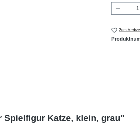
Produkt 
Zum Merkzet
Produktnu
Spielfigur Katze, klein, grau"