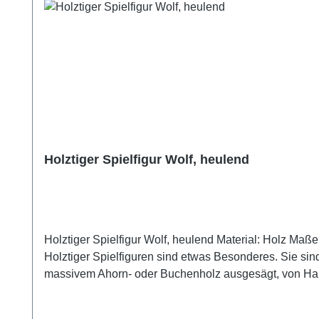
Holztiger Spielfigur Wolf, heulend
Holztiger Spielfigur Wolf, heulend Material: Holz Maße: ca. 11 x 2,3 x 11 cm
Holztiger Spielfiguren sind etwas Besonderes. Sie sind
massivem Ahorn- oder Buchenholz ausgesägt, von Hand
die aufwändige Handfertigung entstehen wundervolle kleine Unikate und ech
Farben auf Wasserbasis verwendet, wobei Wert darauf