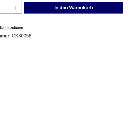
Anzahl: Gib den gewünschten Wert ein oder
In den Warenkorb
tel hinzufügen
mmer:
GK80056