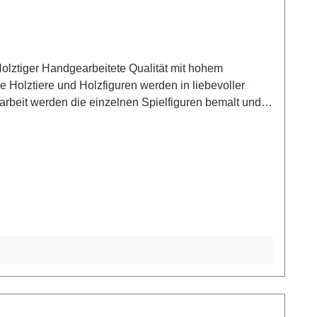
t mit hohem
rbeit werden die einzelnen Spielfiguren bemalt und
r. Farben und Gestaltung Für die Holztiger
Bemalung die Holzmaserung und dadurch der
 drei Jahren geeignet. Enthält verschluckbare Kleinteile! Erstickungsgefahr!