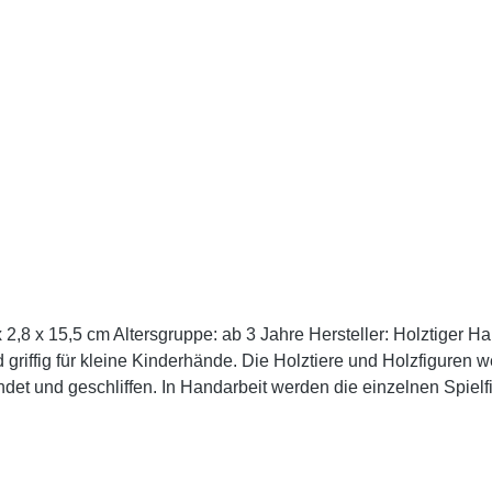
e: ab 3 Jahre Hersteller: Holztiger Handgearbeitete Qualität mit hohem Spielwert. Holztiger
 griffig für kleine Kinderhände. Die Holztiere und Holzfiguren 
et und geschliffen. In Handarbeit werden die einzelnen Spiel
e Unikate und echte Handschmeichler. Farben und Gestaltung F
 gelegt wird, dass nach der Bemalung die Holzmaserung und d
 unter drei Jahren geeignet. Enthält verschluckbare Kleinteile! Erstickungs