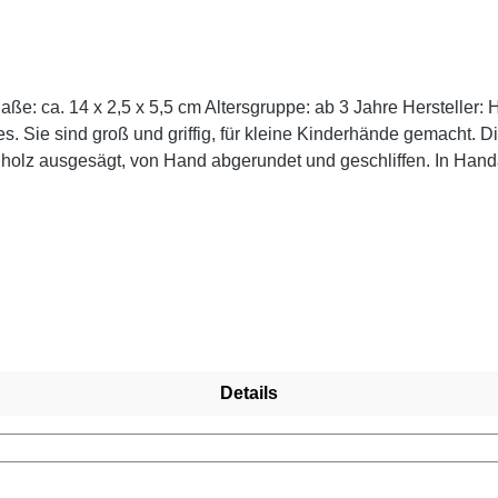
5 x 5,5 cm Altersgruppe: ab 3 Jahre Hersteller: Holztiger Handgearbeitete Qualitä
olz ausgesägt, von Hand abgerundet und geschliffen. In Handa
ntstehen wundervolle kleine Unikate und echte Handschmeichle
sis verwendet, wobei Wert darauf gelegt wird, dass nach der 
unverwechselbare Charakter der Holzfigur erkennbar bleibt. Achtung! Nicht für Kinder unter
Details