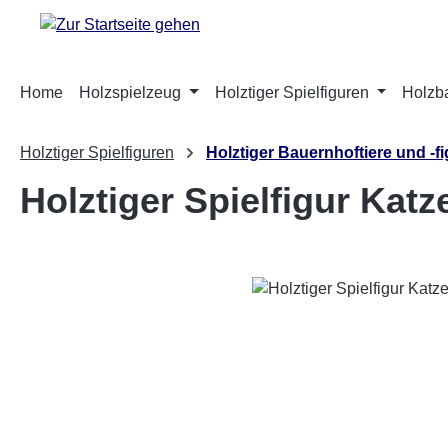
m Hauptinhalt springen
Zur Suche springen
Zur Hauptnavigation springen
Home
Holzspielzeug
Holztiger Spielfiguren
Holzb
Holztiger Spielfiguren
Holztiger Bauernhoftiere und -f
Holztiger Spielfigur Katze
Bildergalerie überspringen