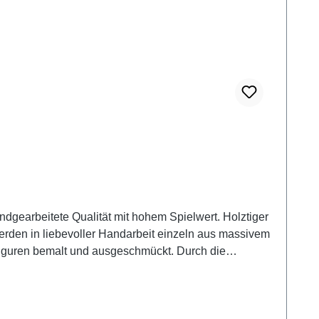
werden in liebevoller Handarbeit einzeln aus massivem
figuren bemalt und ausgeschmückt. Durch die
ür die Holztiger Spielfiguren werden viele bunte
adurch der unverwechselbare Charakter der Holzfigur
gefahr!