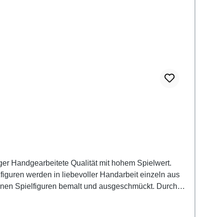
wert.
zfiguren werden in liebevoller Handarbeit einzeln aus
lnen Spielfiguren bemalt und ausgeschmückt. Durch
 bunte
adurch der unverwechselbare Charakter der Holzfigur