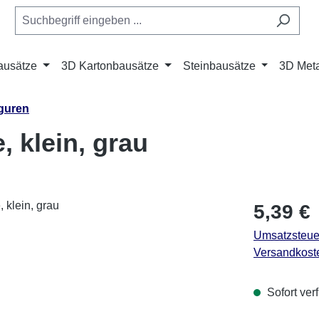
ausätze
3D Kartonbausätze
Steinbausätze
3D Meta
iguren
, klein, grau
Regulärer Pr
5,39 €
Umsatzsteuer
Versandkost
Sofort verf