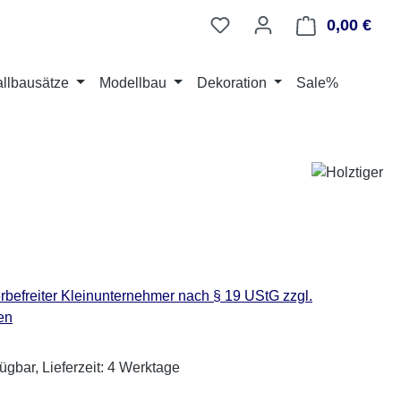
0,00 €
Ware
llbausätze
Modellbau
Dekoration
Sale%
eis:
befreiter Kleinunternehmer nach § 19 UStG zzgl.
en
ügbar, Lieferzeit: 4 Werktage