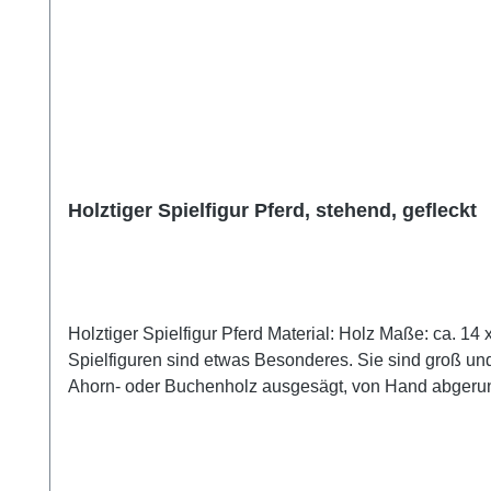
Holztiger Spielfigur Pferd, stehend, gefleckt
Holztiger Spielfigur Pferd Material: Holz Maße: ca. 14 x 2,8 x 15,5 cm Altersgrupp
Spielfiguren sind etwas Besonderes. Sie sind groß und
Ahorn- oder Buchenholz ausgesägt, von Hand abgerund
aufwändige Handfertigung entstehen wundervolle klein
Farben auf Wasserbasis verwendet, wobei Wert darauf
erkennbar bleibt. Achtung! Nicht für Kinder