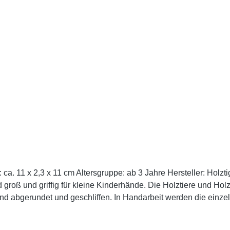
 Altersgruppe: ab 3 Jahre Hersteller: Holztiger Handgearbeitete Qualität mit hohem Spiel
 groß und griffig für kleine Kinderhände. Die Holztiere und Hol
 abgerundet und geschliffen. In Handarbeit werden die einze
te Handschmeichler. Farben und Gestaltung Für die Holztiger Spielfiguren werden viele
 gelegt wird, dass nach der Bemalung die Holzmaserung und d