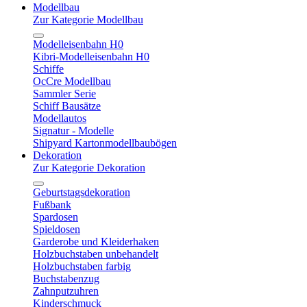
Modellbau
Zur Kategorie Modellbau
Modelleisenbahn H0
Kibri-Modelleisenbahn H0
Schiffe
OcCre Modellbau
Sammler Serie
Schiff Bausätze
Modellautos
Signatur - Modelle
Shipyard Kartonmodellbaubögen
Dekoration
Zur Kategorie Dekoration
Geburtstagsdekoration
Fußbank
Spardosen
Spieldosen
Garderobe und Kleiderhaken
Holzbuchstaben unbehandelt
Holzbuchstaben farbig
Buchstabenzug
Zahnputzuhren
Kinderschmuck