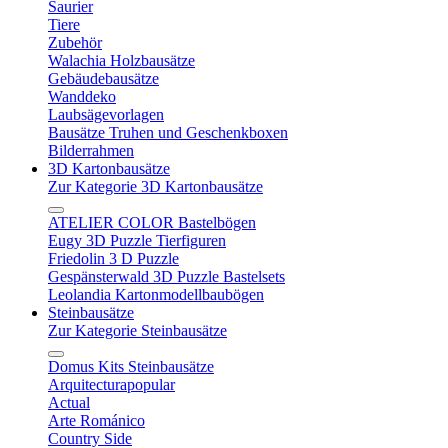
Saurier
Tiere
Zubehör
Walachia Holzbausätze
Gebäudebausätze
Wanddeko
Laubsägevorlagen
Bausätze Truhen und Geschenkboxen
Bilderrahmen
3D Kartonbausätze
Zur Kategorie 3D Kartonbausätze
ATELIER COLOR Bastelbögen
Eugy 3D Puzzle Tierfiguren
Friedolin 3 D Puzzle
Gespänsterwald 3D Puzzle Bastelsets
Leolandia Kartonmodellbaubögen
Steinbausätze
Zur Kategorie Steinbausätze
Domus Kits Steinbausätze
Arquitecturapopular
Actual
Arte Románico
Country Side