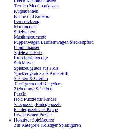
Eitech Metallbaukästen
Tronico Metallbaukästen
Kugelbahnen
Küche und Zubehör
Lernspielzeug
Marionetten
Spielwelten
Musikinstrumente
Puppenwagen Lauflernwagen Steckenpferd
Puppenhäuser
Spiele aus Holz
Rutscherfahrzeuge
Strickliesel
Spielzeugautos aus Holz
Spielzeugautos aus Kunststoff
Stecken & Greifen
Tierfiguren und Biegetiere
Ziehen und Schieben
Puzzle
Holz Puzzle für Kinder
Setzpuzzle, Einlegepuzzle
Kinderpuzzle aus Pappe
Erwachsenen Puzzle
Holztiger Spielfiguren
Zur Kategorie Holztiger Spielfiguren