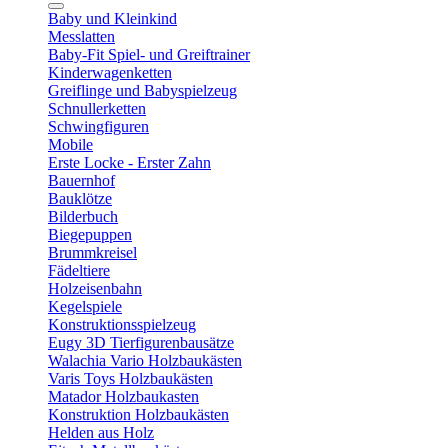
Baby und Kleinkind
Messlatten
Baby-Fit Spiel- und Greiftrainer
Kinderwagenketten
Greiflinge und Babyspielzeug
Schnullerketten
Schwingfiguren
Mobile
Erste Locke - Erster Zahn
Bauernhof
Bauklötze
Bilderbuch
Biegepuppen
Brummkreisel
Fädeltiere
Holzeisenbahn
Kegelspiele
Konstruktionsspielzeug
Eugy 3D Tierfigurenbausätze
Walachia Vario Holzbaukästen
Varis Toys Holzbaukästen
Matador Holzbaukasten
Konstruktion Holzbaukästen
Helden aus Holz