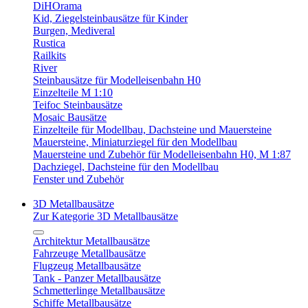
DiHOrama
Kid, Ziegelsteinbausätze für Kinder
Burgen, Mediveral
Rustica
Railkits
River
Steinbausätze für Modelleisenbahn H0
Einzelteile M 1:10
Teifoc Steinbausätze
Mosaic Bausätze
Einzelteile für Modellbau, Dachsteine und Mauersteine
Mauersteine, Miniaturziegel für den Modellbau
Mauersteine und Zubehör für Modelleisenbahn H0, M 1:87
Dachziegel, Dachsteine für den Modellbau
Fenster und Zubehör
3D Metallbausätze
Zur Kategorie 3D Metallbausätze
Architektur Metallbausätze
Fahrzeuge Metallbausätze
Flugzeug Metallbausätze
Tank - Panzer Metallbausätze
Schmetterlinge Metallbausätze
Schiffe Metallbausätze